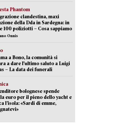
iesta Phantom
razione clandestina, maxi
zione della Dda in Sardegna: in
e 100 poliziotti – Cosa sappiamo
iano Onnis
to
a a Bono, la comunità si
ra a dare l'ultimo saluto a Luigi
as – La data dei funerali
mica
enditore bolognese spende
la euro per il pieno dello yacht e
ca l’isola: «Sardi di emme,
gnatevi»