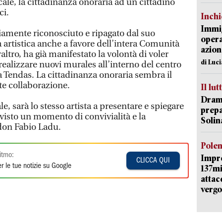
ocale, la cittadinanza onoraria ad un cittadino
ci.
Inch
Immig
mente riconosciuto e ripagato dal suo
opera
 artistica anche a favore dell’intera Comunità
azion
altro, ha già manifestato la volontà di voler
di Luc
realizzare nuovi murales all’interno del centro
a Tendas. La cittadinanza onoraria sembra il
te collaborazione.
Il lut
Dramm
, sarà lo stesso artista a presentare e spiegare
prepa
evisto un momento di convivialità e la
Solin
don Fabio Ladu.
Pole
itmo:
Impr
CLICCA QUI
r le tue notizie su Google
137mi
attac
vergo