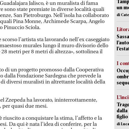
Tampo
 Guadalajara Jalisco, è un muralista di fama
un mo
re sono state premiate in diverse località quali
enze, San Pietroburgo. Nell’isola ha collaborato
di Cat
, quali Pina Monne, Archimede Scarpa, Angelo
o Pinuccio Sciola.
Litora
Sassa
 scorso l’artista sta lavorando nell’ex caseggiato
l’auto
 maestoso murales lungo il muro divisorio dello
l’est
e 28 metri per 8 metri di altezza», sottolinea il
I con
bito di un progetto promosso dalla Cooperativa
Occup
ato dalla Fondazione Sardegna che prevede la
ombrel
diversi muralisti in altrettante località della
sequ
L’inc
ael Zzepeda ha lavorato, ininterrottamente,
Trage
, per quasi due mesi.
dalla
figlio
 riuscito a conquistare la stima, l’affetto e la
si. Da qui è nata l’idea di conferire, per la
di Luca