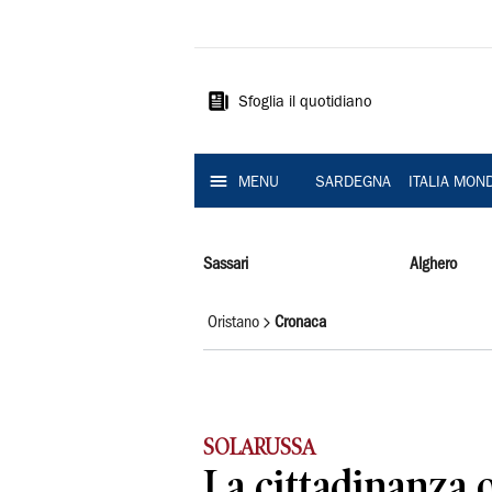
La
Nuova
Sardegna
Sfoglia il quotidiano
MENU
SARDEGNA
ITALIA MON
Sassari
Alghero
Oristano
Cronaca
SOLARUSSA
La cittadinanza 