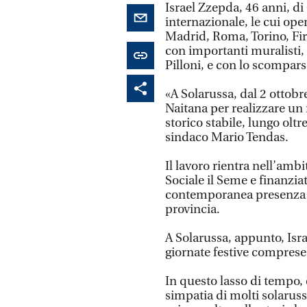
Israel Zzepda, 46 anni, di
internazionale, le cui ope
Madrid, Roma, Torino, Fir
con importanti muralisti
Pilloni, e con lo scompars
«A Solarussa, dal 2 ottobre
Naitana per realizzare un
storico stabile, lungo oltr
sindaco Mario Tendas.
Il lavoro rientra nell’am
Sociale il Seme e finanzi
contemporanea presenza di 
provincia.
A Solarussa, appunto, Isr
giornate festive comprese
In questo lasso di tempo, è
simpatia di molti solarusse