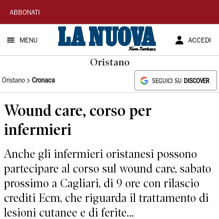
La
ABBONATI
Nuova
MENU
ACCEDI
Sardegna
Oristano
Oristano
Cronaca
SEGUICI SU
DISCOVER
Wound care, corso per
infermieri
Anche gli infermieri oristanesi possono
partecipare al corso sul wound care, sabato
prossimo a Cagliari, di 9 ore con rilascio
crediti Ecm, che riguarda il trattamento di
lesioni cutanee e di ferite...