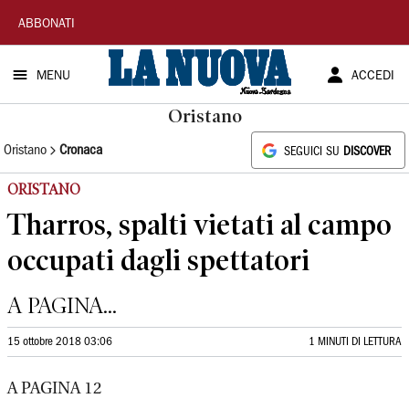
La
ABBONATI
Nuova
MENU
ACCEDI
Sardegna
Oristano
Oristano
Cronaca
SEGUICI SU
DISCOVER
ORISTANO
Tharros, spalti vietati al campo
occupati dagli spettatori
A PAGINA...
15 ottobre 2018 03:06
1 MINUTI DI LETTURA
A PAGINA 12