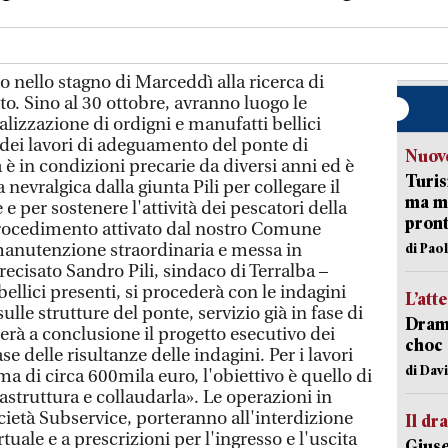
 nello stagno di Marceddì alla ricerca di
o. Sino al 30 ottobre, avranno luogo le
alizzazione di ordigni e manufatti bellici
o dei lavori di adeguamento del ponte di
Nuove
 è in condizioni precarie da diversi anni ed è
Turis
nevralgica dalla giunta Pili per collegare il
ma ma
 e per sostenere l'attività dei pescatori della
pron
 procedimento attivato dal nostro Comune
 manutenzione straordinaria e messa in
di Pao
recisato Sandro Pili, sindaco di Terralba –
bellici presenti, si procederà con le indagini
L’att
ulle strutture del ponte, servizio già in fase di
Dramm
terà a conclusione il progetto esecutivo dei
choc 
se delle risultanze delle indagini. Per i lavori
di Dav
 di circa 600mila euro, l'obiettivo è quello di
rastruttura e collaudarla». Le operazioni in
ocietà Subservice, porteranno all'interdizione
Il d
uale e a prescrizioni per l'ingresso e l'uscita
Giuse