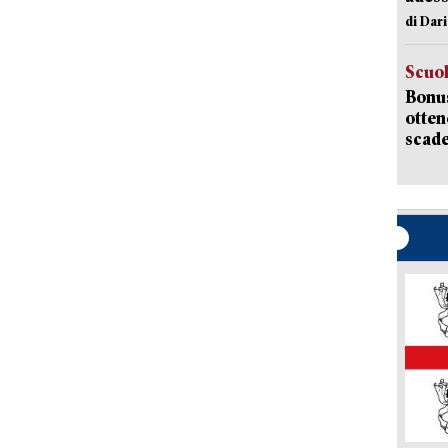
di Dar
Scuo
Bonus
otten
scade