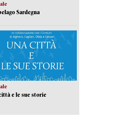
ale
pelago Sardegna
ale
ittà e le sue storie