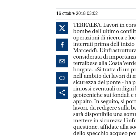
16 ottobre 2018 03:02
TERRALBA. Lavori in corso
bombe dell’ultimo conflitt
operazioni di ricerca e loc
interrati prima dell'inizi
Marceddì. L’infrastruttura
considerata di importanza 
terralbese alla Costa Verde
borgata. «Si tratta di un
nell'ambito dei lavori di
sicurezza del ponte - ha p
rimossi eventuali ordigni 
geotecniche sui fondali e s
appalto. In seguito, si por
lavori, da redigere sulla ba
sarà disponibile una somma
mettere in sicurezza l'inf
questione, affidate alla s
dello specchio acqueo port