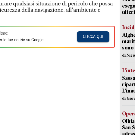
urare qualsiasi situazione di pericolo che possa
esegu
sicurezza della navigazione, all'ambiente e
ulter
Incid
itmo:
Alghe
CLICCA QUI
r le tue notizie su Google
marit
sono 
di Nic
L’int
Sassa
ripar
L’ina
di Gio
Opera
Olbia
San S
adess