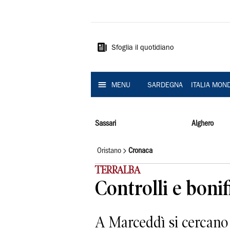
La
Nuova
Sardegna
Sfoglia il quotidiano
MENU
SARDEGNA
ITALIA MON
Sassari
Alghero
Oristano
Cronaca
TERRALBA
Controlli e boni
A Marceddì si cercano 