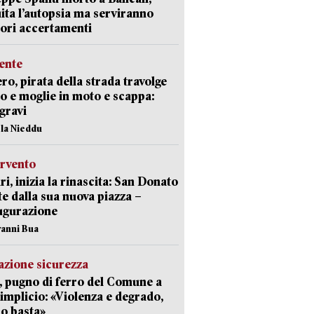
ita l’autopsia ma serviranno
iori accertamenti
ente
ro, pirata della strada travolge
o e moglie in moto e scappa:
gravi
ola Nieddu
ervento
ri, inizia la rinascita: San Donato
te dalla sua nuova piazza –
ugurazione
vanni Bua
zione sicurezza
, pugno di ferro del Comune a
implicio: «Violenza e degrado,
o basta»