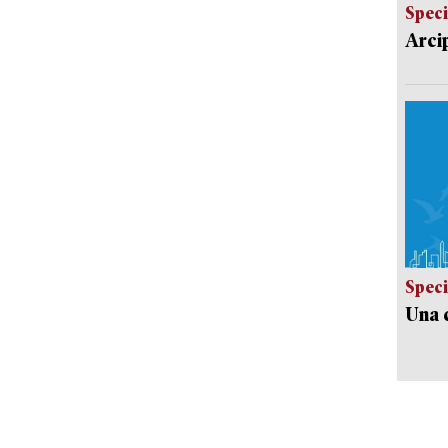
Speci
Arci
Speci
Una c