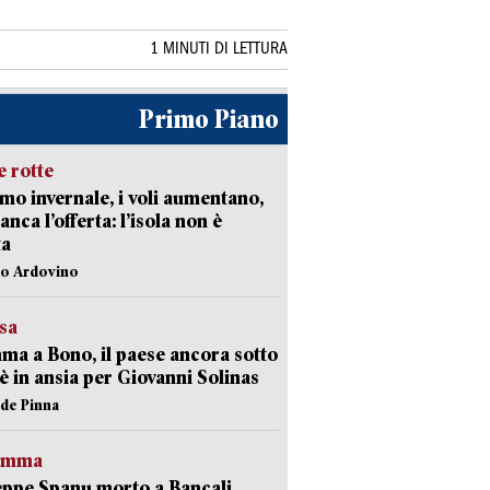
1 MINUTI DI LETTURA
Primo Piano
 rotte
mo invernale, i voli aumentano,
nca l’offerta: l’isola non è
ta
lo Ardovino
esa
a a Bono, il paese ancora sotto
è in ansia per Giovanni Solinas
ide Pinna
ramma
ppe Spanu morto a Bancali,