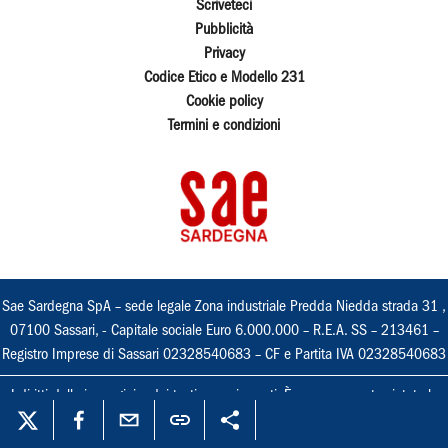
Scriveteci
Pubblicità
Privacy
Codice Etico e Modello 231
Cookie policy
Termini e condizioni
Sae Sardegna SpA – sede legale Zona industriale Predda Niedda strada 31 ,
07100 Sassari, - Capitale sociale Euro 6.000.000 – R.E.A. SS – 213461 –
Registro Imprese di Sassari 02328540683 – CF e Partita IVA 02328540683
I diritti delle immagini e dei testi sono riservati. È espressamente vietata la
loro riproduzione con qualsiasi mezzo e l'adattamento totale o parziale.