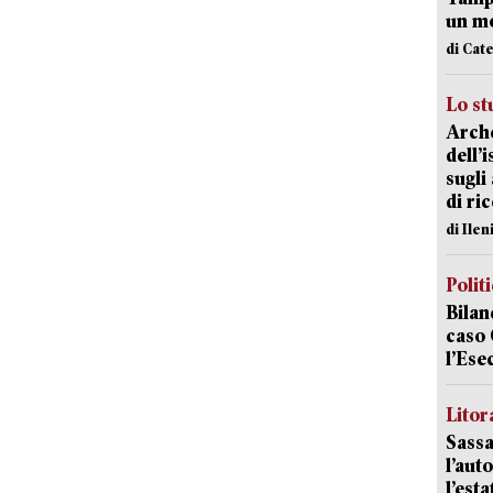
un mo
di Cat
Lo st
Arche
dell’
sugli
di ri
di Ile
Polit
Bilan
caso 
l’Ese
Litora
Sassa
l’auto
l’est