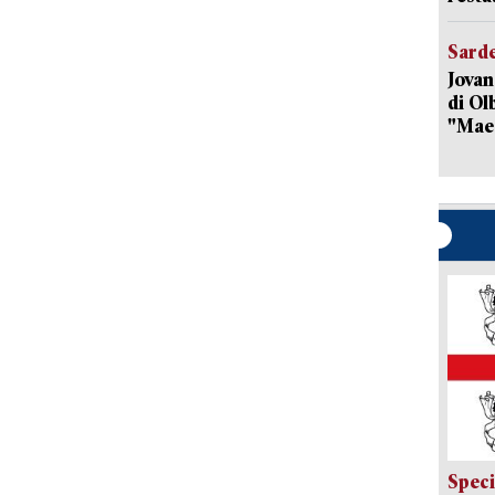
Sard
Jovan
di Olb
"Mae
Speci