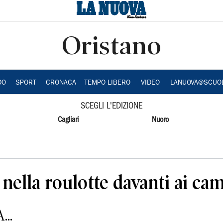
Oristano
DO
SPORT
CRONACA
TEMPO LIBERO
VIDEO
LANUOVA@SCUO
SCEGLI L'EDIZIONE
Cagliari
Nuoro
ella roulotte davanti ai cam
..