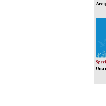
Arci
Speci
Una c