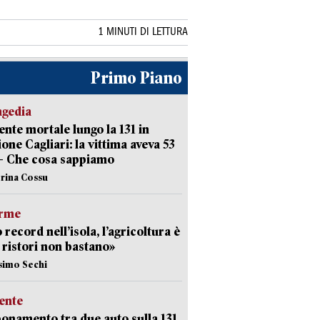
1 MINUTI DI LETTURA
Primo Piano
agedia
ente mortale lungo la 131 in
ione Cagliari: la vittima aveva 53
– Che cosa sappiamo
erina Cossu
arme
 record nell’isola, l’agricoltura è
I ristori non bastano»
simo Sechi
ente
namento tra due auto sulla 131,