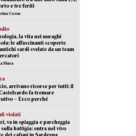
rto e tre feriti
erina Cossu
udio
ologia, la vita nei nuraghi
isola: le affascinanti scoperte
 antichi sardi svelate da un team
cercatori
nia Mura
ica
cio, arrivano risorse per tutti: il
Castelsardo fa tremare
cutivo – Ecco perché
li violati
ri, va in spiaggia e parcheggia
 sulla battigia: entra nel vivo
ate dei cafoni in Sardegna