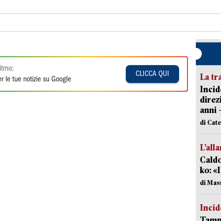
itmo:
CLICCA QUI
La tr
r le tue notizie su Google
Incid
direz
anni 
di Cat
L’all
Caldo
ko: «
di Mas
Incid
Tampo