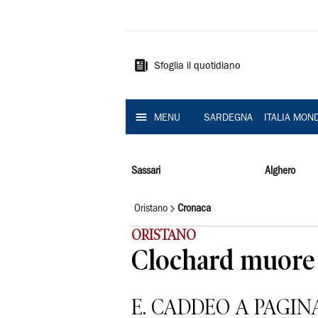
La
Nuova
Sardegna
Sfoglia il quotidiano
MENU
SARDEGNA
ITALIA MON
Sassari
Alghero
Oristano
Cronaca
ORISTANO
Clochard muore n
E. CADDEO A PAGINA.