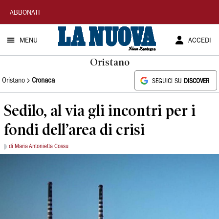
La
ABBONATI
Nuova
MENU
ACCEDI
Sardegna
Oristano
Oristano
Cronaca
SEGUICI SU
DISCOVER
Sedilo, al via gli incontri per i
fondi dell’area di crisi
di Maria Antonietta Cossu