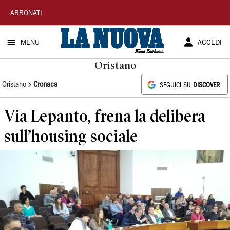
La
ABBONATI
Nuova
MENU
ACCEDI
Sardegna
Oristano
Oristano
Cronaca
SEGUICI SU
DISCOVER
Via Lepanto, frena la delibera
sull’housing sociale