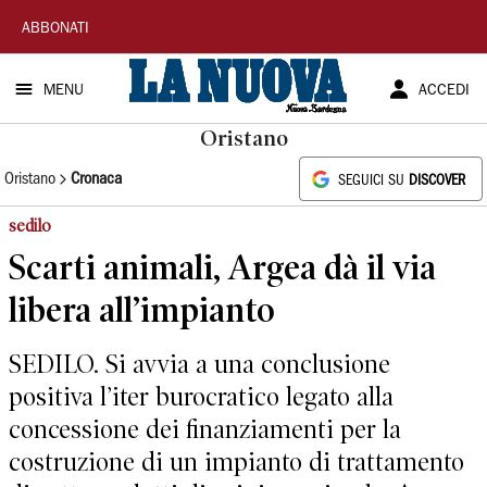
La
ABBONATI
Nuova
MENU
ACCEDI
Sardegna
Oristano
Oristano
Cronaca
SEGUICI SU
DISCOVER
sedilo
Scarti animali, Argea dà il via
libera all’impianto
SEDILO. Si avvia a una conclusione
positiva l’iter burocratico legato alla
concessione dei finanziamenti per la
costruzione di un impianto di trattamento