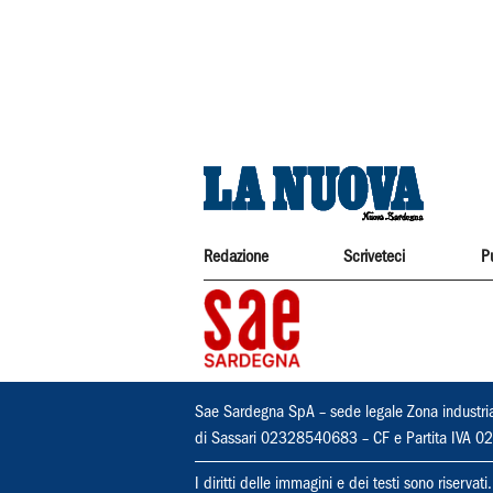
Redazione
Scriveteci
P
Sae Sardegna SpA – sede legale Zona industri
di Sassari 02328540683 – CF e Partita IVA
I diritti delle immagini e dei testi sono riserva