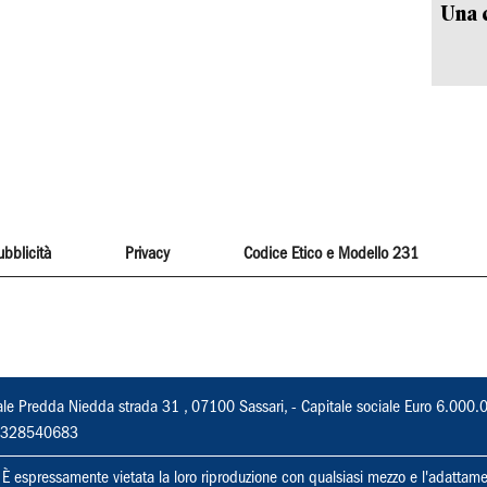
Una c
ubblicità
Privacy
Codice Etico e Modello 231
ale Predda Niedda strada 31 , 07100 Sassari, - Capitale sociale Euro 6.000.
 02328540683
ti. È espressamente vietata la loro riproduzione con qualsiasi mezzo e l'adattame