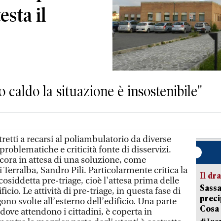
esta il
o caldo la situazione è insostenibile"
etti a recarsi al poliambulatorio da diverse
oblematiche e criticità fonte di disservizi.
ncora in attesa di una soluzione, come
 Terralba, Sandro Pili. Particolarmente critica la
Il d
 cosiddetta pre-triage, cioè l'attesa prima delle
Sassa
ificio. Le attività di pre-triage, in questa fase di
preci
no svolte all’esterno dell’edificio. Una parte
Cosa
 dove attendono i cittadini, è coperta in
di Luca