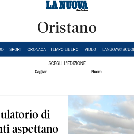
Oristano
DO
SPORT
CRONACA
TEMPO LIBERO
VIDEO
LANUOVA@SCUO
SCEGLI L'EDIZIONE
Cagliari
Nuoro
ulatorio di
nti aspettano