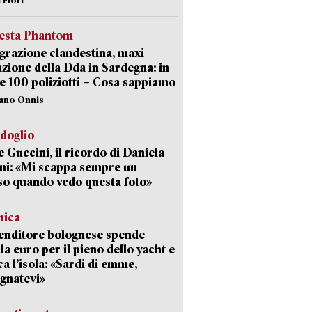
iesta Phantom
razione clandestina, maxi
zione della Dda in Sardegna: in
e 100 poliziotti – Cosa sappiamo
iano Onnis
rdoglio
 Guccini, il ricordo di Daniela
ni: «Mi scappa sempre un
so quando vedo questa foto»
mica
enditore bolognese spende
la euro per il pieno dello yacht e
ca l’isola: «Sardi di emme,
gnatevi»