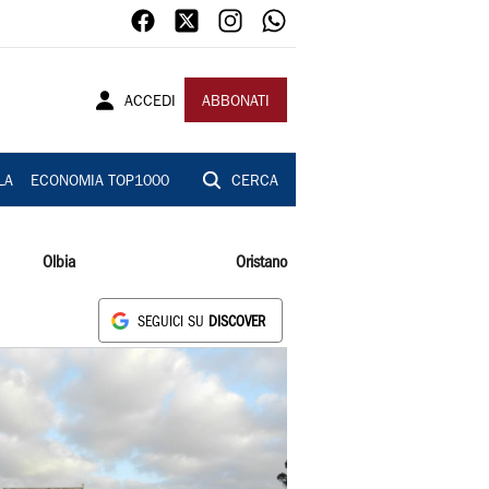
ACCEDI
ABBONATI
LA
ECONOMIA TOP1000
CERCA
Olbia
Oristano
SEGUICI SU
DISCOVER