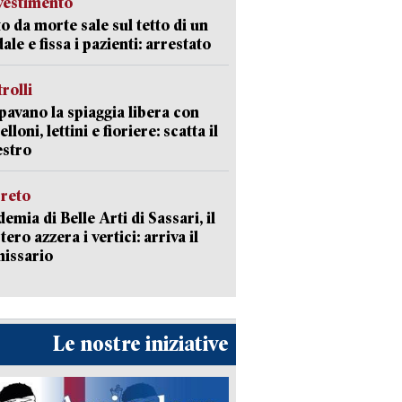
avestimento
to da morte sale sul tetto di un
ale e fissa i pazienti: arrestato
trolli
avano la spiaggia libera con
loni, lettini e fioriere: scatta il
estro
creto
emia di Belle Arti di Sassari, il
tero azzera i vertici: arriva il
issario
Le nostre iniziative