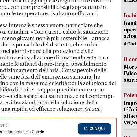
mentre la maggior parte degli utenti è costretta
rta, con comprensibili disagi soprattutto in
ndo le temperature risultano soffocanti.
Inch
Immig
esa interna è spesso vuota, particolare che
opera
ai cittadini. «Con questo caldo la situazione
azion
 meno giovani non è più sostenibile – attacca
di Luc
o la responsabile del distretto, che mi ha
 nei giorni scorsi alla protezione civile
ornitura e installazione di una tenda esterna a
Il co
rante le attività di pre-triage, possibilmente
Morte
ondizionamento dell'aria. Consapevole delle
Falco
elle varie fasi dell’emergenza sanitaria, ho
sorri
ivino con la massima celerità per la soluzione del
ilità di fruire – seppur parzialmente e con
Pole
aso – della sala d’attesa interna, e nel contempo
sta, evidenziando come la soluzione della
Impr
 una rapida ed efficace soluzione».
(st.sul.)
137mi
attac
vergo
itmo:
CLICCA QUI
r le tue notizie su Google