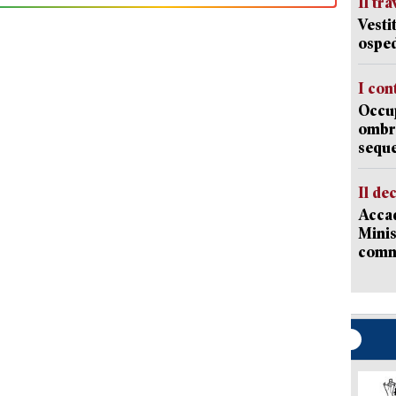
Il tr
Vesti
osped
I con
Occup
ombrel
sequ
Il de
Accad
Minis
comm