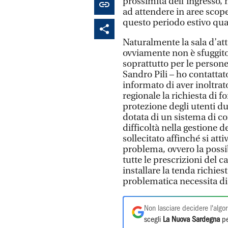
prossimità dell’ingresso, 
ad attendere in aree scope
questo periodo estivo qua
Naturalmente la sala d’att
ovviamente non è sfuggito 
soprattutto per le persone
Sandro Pili – ho contattat
informato di aver inoltrato
regionale la richiesta di f
protezione degli utenti du
dotata di un sistema di c
difficoltà nella gestione d
sollecitato affinché si att
problema, ovvero la possib
tutte le prescrizioni del c
installare la tenda richie
problematica necessita di
Non lasciare decidere l'algor
scegli
La Nuova Sardegna
pe