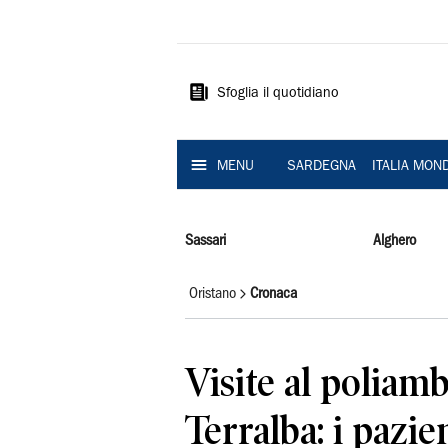
La
Nuova
Sardegna
Sfoglia il quotidiano
MENU
SARDEGNA
ITALIA MON
Sassari
Alghero
Oristano
Cronaca
Visite al poliamb
Terralba: i pazie