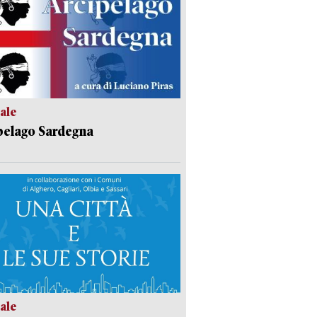
ale
pelago Sardegna
ale