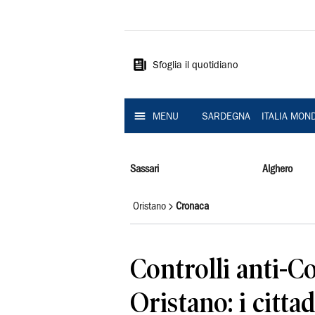
La
Nuova
Sardegna
Sfoglia il quotidiano
MENU
SARDEGNA
ITALIA MON
Sassari
Alghero
Oristano
Cronaca
Controlli anti-C
Oristano: i citta