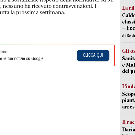
io, nessuno ha ricevuto contravvenzioni. I
La ri
tutta la prossima settimana.
Caldo
classi
– Ecc
di Red
Gli o
itmo:
CLICCA QUI
Sanit
r le tue notizie su Google
e Mat
dei p
L’ind
Scope
piant
arres
Il ra
Daria