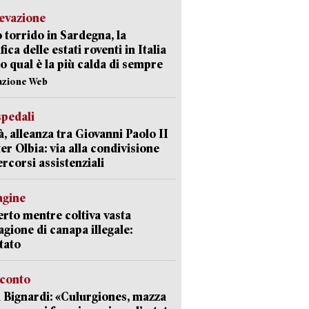
levazione
 torrido in Sardegna, la
fica delle estati roventi in Italia
o qual è la più calda di sempre
azione Web
spedali
à, alleanza tra Giovanni Paolo II
er Olbia: via alla condivisione
ercorsi assistenziali
agine
rto mentre coltiva vasta
agione di canapa illegale:
tato
cconto
 Bignardi: «Culurgiones, mazza