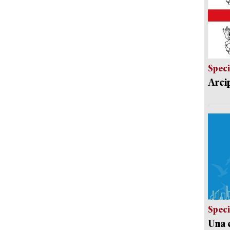
Speci
Arci
Speci
Una c