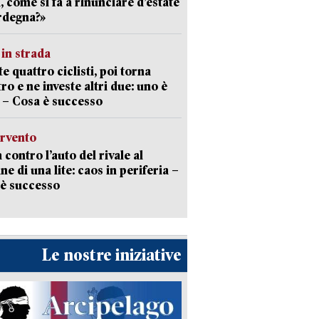
a, come si fa a rinunciare d’estate
rdegna?»
in strada
te quattro ciclisti, poi torna
tro e ne investe altri due: uno è
 – Cosa è successo
ervento
 contro l’auto del rivale al
ne di una lite: caos in periferia –
è successo
Le nostre iniziative