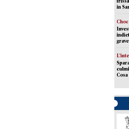
friss
in Sa
Choc 
Inves
indie
grave
L’int
Spara
culmi
Cosa 