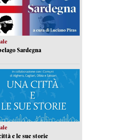
ale
pelago Sardegna
ale
ittà e le sue storie