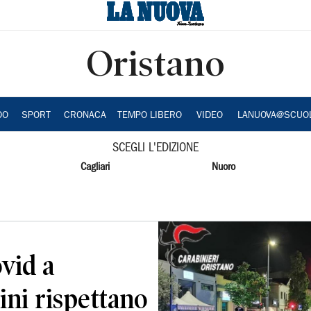
Oristano
DO
SPORT
CRONACA
TEMPO LIBERO
VIDEO
LANUOVA@SCUO
SCEGLI L'EDIZIONE
Cagliari
Nuoro
ovid a
dini rispettano