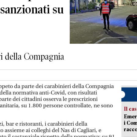
3 sanzionati su
eri della Compagnia
peto da parte dei carabinieri della Compagnia
 della normativa anti-Covid, con risultati
arte dei cittadini osserva le prescrizioni
nitaria, su 1.800 persone controllate, ne sono
Il ca
Emerg
i Com
 bar e ristoranti, i carabinieri della
racco
assieme ai colleghi del Nas di Cagliari, e
ato il sostanziale rispetto della normativa: su 91