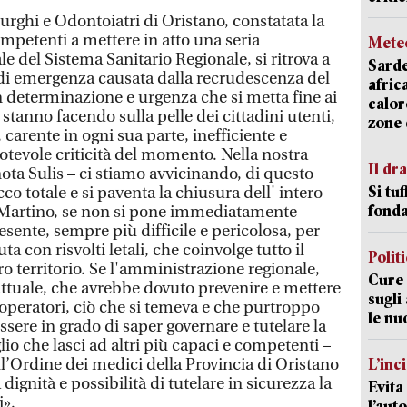
rghi e Odontoiatri di Oristano, constatata la
mpetenti a mettere in atto una seria
Mete
le del Sistema Sanitario Regionale, si ritrova a
Sarde
 di emergenza causata dalla recrudescenza del
afric
n determinazione e urgenza che si metta fine ai
calor
i stanno facendo sulla pelle dei cittadini utenti,
zone 
 carente in ogni sua parte, inefficiente e
otevole criticità del momento. Nella nostra
Il d
nota Sulis – ci stiamo avvicinando, di questo
Si tuf
cco totale e si paventa la chiusura dell' intero
fonda
 Martino, se non si pone immediatamente
esente, sempre più difficile e pericolosa, per
ta con risvolti letali, che coinvolge tutto il
Polit
ro territorio. Se l'amministrazione regionale,
Cure 
 attuale, che avrebbe dovuto prevenire e mettere
sugli
 operatori, ciò che si temeva e che purtroppo
le nu
sere in grado di saper governare e tutelare la
io che lasci ad altri più capaci e competenti –
l’Ordine dei medici della Provincia di Oristano
L’inc
 dignità e possibilità di tutelare in sicurezza la
Evita
i».
l’aut