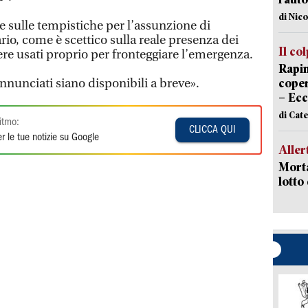
di Nic
 sulle tempistiche per l’assunzione di
io, come è scettico sulla reale presenza dei
Il co
re usati proprio per fronteggiare l’emergenza.
Rapin
nnunciati siano disponibili a breve».
coper
– Ecc
di Cat
itmo:
CLICCA QUI
r le tue notizie su Google
Aller
Morta
lotto