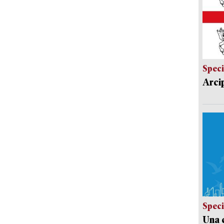
Speci
Arci
Speci
Una c