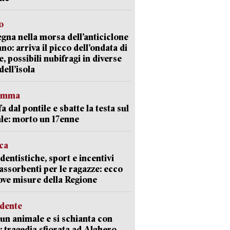
o
gna nella morsa dell’anticiclone
ano: arriva il picco dell’ondata di
e, possibili nubifragi in diverse
dell’isola
ramma
fa dal pontile e sbatte la testa sul
le: morto un 17enne
ica
dentistiche, sport e incentivi
 assorbenti per le ragazze: ecco
ove misure della Regione
idente
 un animale e si schianta con
o: tragedia sfiorata ad Alghero