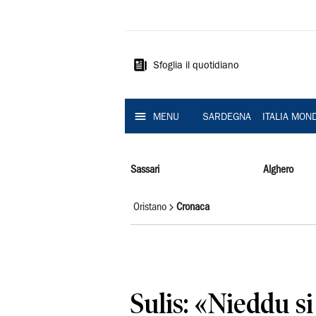
La
Nuova
Sardegna
Sfoglia il quotidiano
MENU
SARDEGNA
ITALIA MON
Sassari
Alghero
Oristano
Cronaca
Sulis: «Nieddu s