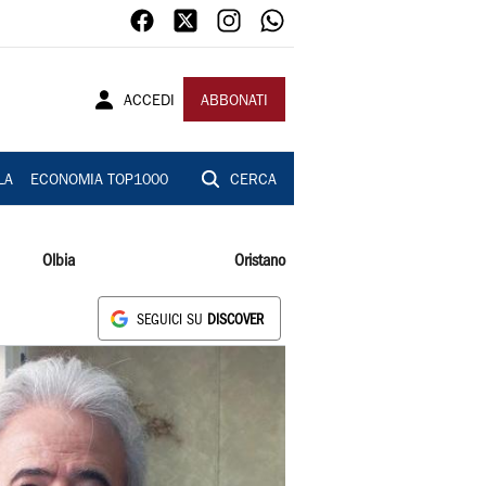
ACCEDI
ABBONATI
LA
ECONOMIA TOP1000
CERCA
Olbia
Oristano
SEGUICI SU
DISCOVER