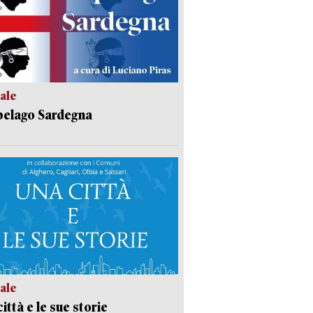
ale
pelago Sardegna
ale
ittà e le sue storie