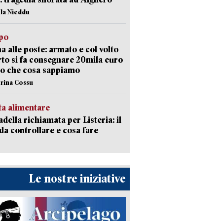
ola Nieddu
lpo
a alle poste: armato e col volto
to si fa consegnare 20mila euro
o che cosa sappiamo
erina Cossu
ta alimentare
della richiamata per Listeria: il
 da controllare e cosa fare
Le nostre iniziative