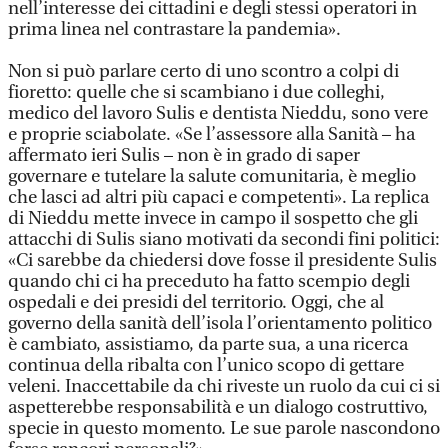
nell’interesse dei cittadini e degli stessi operatori in
prima linea nel contrastare la pandemia».
Non si può parlare certo di uno scontro a colpi di
fioretto: quelle che si scambiano i due colleghi,
medico del lavoro Sulis e dentista Nieddu, sono vere
e proprie sciabolate. «Se l’assessore alla Sanità – ha
affermato ieri Sulis – non è in grado di saper
governare e tutelare la salute comunitaria, è meglio
che lasci ad altri più capaci e competenti». La replica
di Nieddu mette invece in campo il sospetto che gli
attacchi di Sulis siano motivati da secondi fini politici:
«Ci sarebbe da chiedersi dove fosse il presidente Sulis
quando chi ci ha preceduto ha fatto scempio degli
ospedali e dei presidi del territorio. Oggi, che al
governo della sanità dell’isola l’orientamento politico
è cambiato, assistiamo, da parte sua, a una ricerca
continua della ribalta con l’unico scopo di gettare
veleni. Inaccettabile da chi riveste un ruolo da cui ci si
aspetterebbe responsabilità e un dialogo costruttivo,
specie in questo momento. Le sue parole nascondono