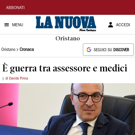
La
ABBONATI
Nuova
MENU
ACCEDI
Sardegna
Oristano
Oristano
Cronaca
SEGUICI SU
DISCOVER
È guerra tra assessore e medici
di Davide Pinna