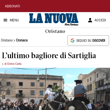
La
ABBONATI
Nuova
MENU
ACCEDI
Sardegna
Oristano
Oristano
Cronaca
SEGUICI SU
DISCOVER
L’ultimo bagliore di Sartiglia
di Enrico Carta