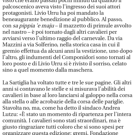
visto che erano passati pochi minuti da quando il
palcoscenico aveva visto l’ingresso dei suoi attori
protagonisti. Livio Urru ha poi mandato la
beneaugurante benedizione al pubblico. Al passo,
con
sa pippia ’e maju
– il mazzetto di primule avvolto
nel nastro – è poi tornato dagli altri cavalieri per
avviarsi verso l’ultimo raggio del carnevale. Da via
Mazzini a via Solferino, nella storica casa in cui il
gremio effettua da alcuni anni la vestizione, uno dopo
l’altro, gli indumenti del Componidori sono tornati al
loro posto e di Livio Urru si è rivisto il sorriso, celato
sino a quel momento dalla maschera.
La Sartiglia ha voltato tutte e tre le sue pagine. Gli altri
anni si contavano le stelle e si misurava l’abilità dei
cavalieri in base al loro lanciarsi al galoppo nella corsa
alla stella o alle acrobazie della corsa delle pariglie.
Stavolta no, ma, come ha detto il sindaco Andrea
Lutzu: «È stato un momento di ripartenza per l’intera
comunità. I cavalieri sono stati straordinari, ma è
giusto ringraziare tutti coloro che si sono spesi per
organizzare questa edizione: gremi, Fondazione