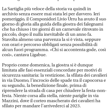
La Sartiglia più veloce della storia va quindi in
archivio senza essere mai stata lei per davvero. Ieri
pomeriggio, il Componidori Livio Urru ha avuto il suo
giorno di gloria alla guida della giostra dei falegnami
che ha chiuso i tre giorni di un carnevale ritrovato in
piccolo, dopo il nulla inevitabile di un anno fa.
Stavolta almeno una parvenza la si è vista, seppure
con orari e percorso obbligati senza possibilità di
alcun fuori programma. «Chi si accontenta gode, così
così», cantava Ligabue.
Proprio come domenica, la giostra si è dunque
limitata alle fasi essenziali concordate per motivi di
sicurezza sanitaria: la vestizione, la sfilata dei cavalieri
in via Duomo, l’incrocio delle spade tra il capocorsa e
su segundu, la benedizione finale, prima di
riprendere la strada di casa per chiudere la festa-non-
festa. Niente corsa alla stella, niente pariglie in via
Mazzini, dove il corteo mascherato dei cavalieri ha
sfilato per mandare l’arrivederci al 2023.