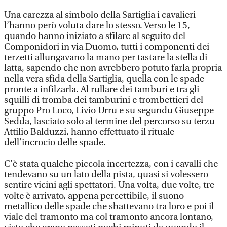
Una carezza al simbolo della Sartiglia i cavalieri
l’hanno però voluta dare lo stesso. Verso le 15,
quando hanno iniziato a sfilare al seguito del
Componidori in via Duomo, tutti i componenti dei
terzetti allungavano la mano per tastare la stella di
latta, sapendo che non avrebbero potuto farla propria
nella vera sfida della Sartiglia, quella con le spade
pronte a infilzarla. Al rullare dei tamburi e tra gli
squilli di tromba dei tamburini e trombettieri del
gruppo Pro Loco, Livio Urru e su segundu Giuseppe
Sedda, lasciato solo al termine del percorso su terzu
Attilio Balduzzi, hanno effettuato il rituale
dell’incrocio delle spade.
C’è stata qualche piccola incertezza, con i cavalli che
tendevano su un lato della pista, quasi si volessero
sentire vicini agli spettatori. Una volta, due volte, tre
volte è arrivato, appena percettibile, il suono
metallico delle spade che sbattevano tra loro e poi il
viale del tramonto ma col tramonto ancora lontano,