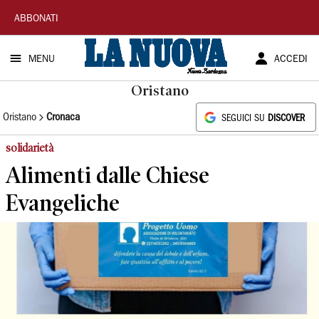
La
ABBONATI
Nuova
MENU
ACCEDI
Sardegna
Oristano
Oristano
Cronaca
SEGUICI SU
DISCOVER
solidarietà
Alimenti dalle Chiese
Evangeliche