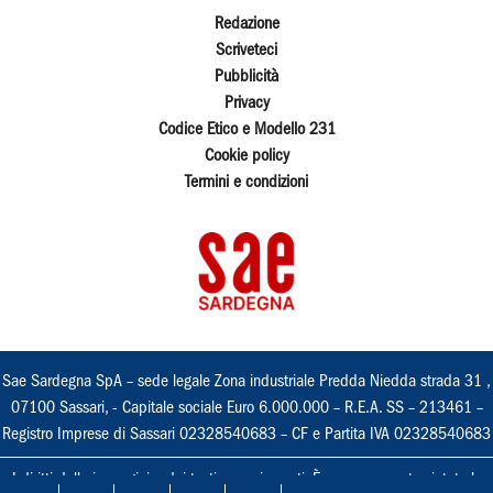
Redazione
Scriveteci
Pubblicità
Privacy
Codice Etico e Modello 231
Cookie policy
Termini e condizioni
Sae Sardegna SpA – sede legale Zona industriale Predda Niedda strada 31 ,
07100 Sassari, - Capitale sociale Euro 6.000.000 – R.E.A. SS – 213461 –
Registro Imprese di Sassari 02328540683 – CF e Partita IVA 02328540683
I diritti delle immagini e dei testi sono riservati. È espressamente vietata la