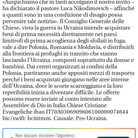
«Auspichiamo che in tanti accolgano il nostro invito –
ha dichiarato il pastore Luca Nikodimovich – affinché
a quanti sono in una condizione di disagio possa
pervenire tale notizia». Il Consiglio Generale delle
Chiese, vista la guerra in Ucraina intende acquistare
beni di prima necessità direttamente nei paesi
limitrofi di prima accoglienza degli sfollati in fuga,
vale a dire Polonia, Romania e Moldavia, e distribuirli
alla frontiera ai profughi in transito che stanno
lasciando l’Ucraina, composti soprattutto da donne e
bambini. Dai centri organizzati ai confini della
Polonia, partiranno anche appositi mezzi di trasporto
perché i beni acquistati giungano nelle aree interne
dell’Ucraina, dove le scorte scarseggiano e la loro
reperibilità inizia a diventare difficile. Le offerte
possono essere inviate al conto intestato alle
Assemblee di Dio in Italia Chiese Cristiane
Evangeliche iban IT70A0306909606100000074644
bic/swift: bcititmm. Causale: Pro-Ucraina.
Non lasciare decidere l'algoritmo: