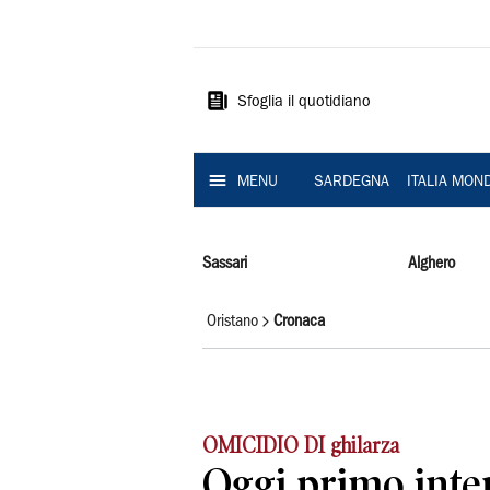
La
Nuova
Sardegna
Sfoglia il quotidiano
MENU
SARDEGNA
ITALIA MON
Sassari
Alghero
Oristano
Cronaca
OMICIDIO DI ghilarza
Oggi primo inte