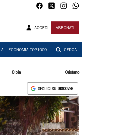
ACCEDI
ABBONATI
LA
ECONOMIA TOP1000
CERCA
Olbia
Oristano
SEGUICI SU
DISCOVER