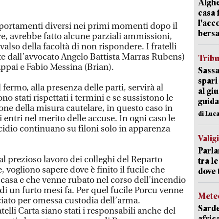
Alghe
casa 
l'acc
ortamenti diversi nei primi momenti dopo il
bersa
e, avrebbe fatto alcune parziali ammissioni,
also della facoltà di non rispondere. I fratelli
te dall’avvocato Angelo Battista Marras Rubens)
Trib
appai e Fabio Messina (Brian).
Sassa
spari
fermo, alla presenza delle parti, servirà al
al giu
no stati rispettati i termini e se sussistono le
guida
one della misura cautelare, in questo caso in
di Luca
 entri nel merito delle accuse. In ogni caso le
icidio continuano su filoni solo in apparenza
Valig
Parla
dal prezioso lavoro dei colleghi del Reparto
tra l
, vogliono sapere dove è finito il fucile che
dove 
casa e che venne rubato nel corso dell’incendio
 di un furto mesi fa. Per quel fucile Porcu venne
Mete
ato per omessa custodia dell’arma.
Sarde
lli Carta siano stati i responsabili anche del
afric