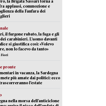
ro, la Brigata Sassari torna a
fra applausi, commozione e
oglienza della Fanfara dei
glieri
unale
ri, il furgone rubato, la fuga e gli
 dei carabinieri. L’uomo davanti
dice si giustifica così: «Volevo
re, non lo facevo da tanto»
 Fiori
ie pronte
mentari in vacanza, la Sardegna
e mete più amate dai politici: ecco
trascorreranno l’estate
o
gna nella morsa dell’anticiclone
ano: arriva il picco dell’ondata di