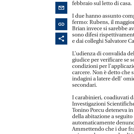
febbraio sul letto di casa.
I due hanno assunto comp
fermo: Rubens, il maggior
Brian invece si sarebbe avv
sono difesi rispettivamen
e dai colleghi Salvatore C
L’udienza di convalida del 
giudice per verificare se so
condizioni per l’applicazi
carcere. Non è detto che si
indagini a latere dell’ om
secondari.
I carabinieri, coadiuvati 
Investigazioni Scientifiche
Tonino Porcu deteneva in 
della abitazione a seguito
automaticamente denunci
Ammettendo che i due frate