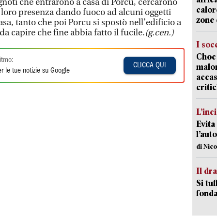
gnoti che entrarono a casa di Porcu, cercarono
calor
a loro presenza dando fuoco ad alcuni oggetti
zone 
asa, tanto che poi Porcu si spostò nell’edificio a
 da capire che fine abbia fatto il fucile.
(g.cen.)
I soc
Choc 
itmo:
CLICCA QUI
malor
r le tue notizie su Google
accas
criti
L’inc
Evita
l’aut
di Nic
Il d
Si tuf
fonda