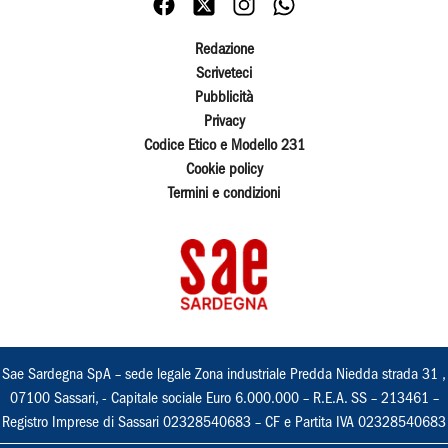
Redazione
Scriveteci
Pubblicità
Privacy
Codice Etico e Modello 231
Cookie policy
Termini e condizioni
Sae Sardegna SpA – sede legale Zona industriale Predda Niedda strada 31 ,
07100 Sassari, - Capitale sociale Euro 6.000.000 – R.E.A. SS – 213461 –
Registro Imprese di Sassari 02328540683 – CF e Partita IVA 02328540683