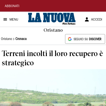
La
ABBONATI
Nuova
MENU
ACCEDI
Sardegna
Oristano
Oristano
Cronaca
SEGUICI SU
DISCOVER
Terreni incolti il loro recupero è
strategico