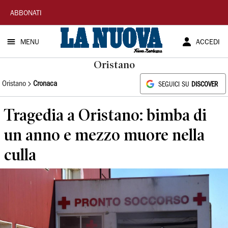
La
ABBONATI
Nuova
MENU
ACCEDI
Sardegna
Oristano
Oristano
Cronaca
SEGUICI SU
DISCOVER
Tragedia a Oristano: bimba di
un anno e mezzo muore nella
culla