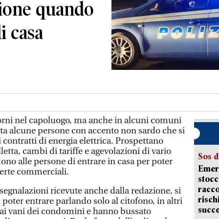
zione quando
di casa
orni nel capoluogo, ma anche in alcuni comuni
orta alcune persone con accento non sardo che si
 contratti di energia elettrica. Prospettano
letta, cambi di tariffe e agevolazioni di vario
Sos d
ono alle persone di entrare in casa per poter
Emerg
ferte commerciali.
stocc
racco
e segnalazioni ricevute anche dalla redazione, si
risch
 poter entrare parlando solo al citofono, in altri
succ
 ai vani dei condomini e hanno bussato