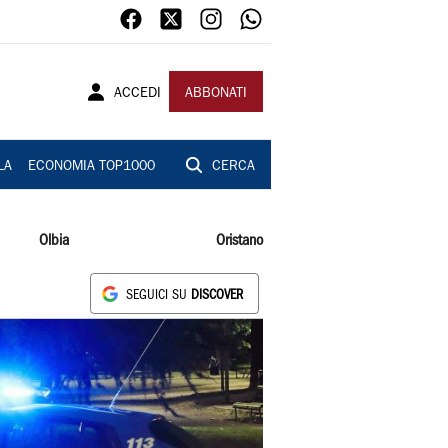
ACCEDI
ABBONATI
LA
ECONOMIA TOP1000
CERCA
Olbia
Oristano
SEGUICI SU
DISCOVER