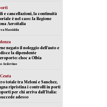
orti
di e cancellazioni, la continuità
toriale è nel caos: la Regione
ona Aeroitalia
rea Massidda
olenza
ene negato il noleggio dell’auto e
disce la dipendente
aeroporto: choc a Olbia
lo Ardovino
 Ceuta
ro totale tra Meloni e Sanchez,
agna ripristina i controlli in porti
oporti per chi arriva dall’Italia:
succede adesso