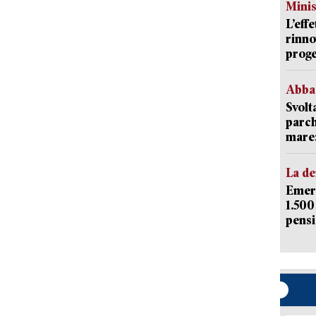
Mini
L’eff
rinno
proge
Abba
Svolt
parch
mare: 
La d
Emerg
1.500
pensi