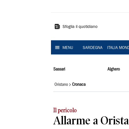
La
Nuova
Sardegna
Sfoglia il quotidiano
MENU
SARDEGNA
ITALIA MON
Sassari
Alghero
Oristano
Cronaca
Il pericolo
Allarme a Orista