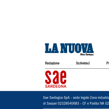
Redazione
Scriveteci
P
Sae Sardegna SpA – sede legale Zona industri
di Sassari 02328540683 – CF e Partita IVA