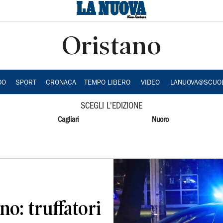
Oristano
DO
SPORT
CRONACA
TEMPO LIBERO
VIDEO
LANUOVA@SCUO
SCEGLI L'EDIZIONE
Cagliari
Nuoro
no: truffatori