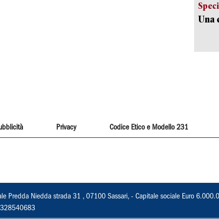
Speci
Una c
ubblicità
Privacy
Codice Etico e Modello 231
ale Predda Niedda strada 31 , 07100 Sassari, - Capitale sociale Euro 6.000.
 02328540683