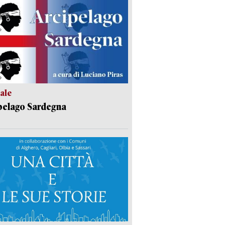
ale
pelago Sardegna