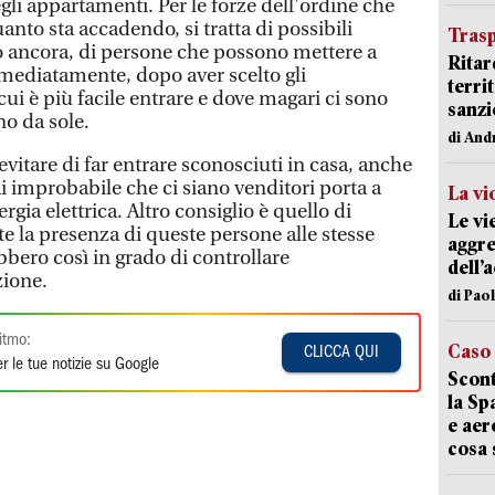
gli appartamenti. Per le forze dell'ordine che
anto sta accadendo, si tratta di possibili
Trasp
gio ancora, di persone che possono mettere a
Ritar
mmediatamente, dopo aver scelto gli
terri
cui è più facile entrare e dove magari ci sono
sanzi
o da sole.
di And
itare di far entrare sconosciuti in casa, anche
improbabile che ci siano venditori porta a
La vi
ergia elettrica. Altro consiglio è quello di
Le vi
la presenza di queste persone alle stesse
aggre
bbero così in grado di controllare
dell’
zione.
di Pao
itmo:
Caso
CLICCA QUI
r le tue notizie su Google
Scont
la Sp
e aer
cosa 