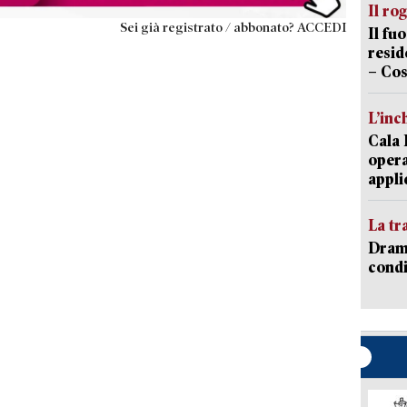
Il ro
Sei già registrato / abbonato? ACCEDI
Il fu
resid
– Cos
L’inc
Cala 
opera
appli
La tr
Dramm
condi