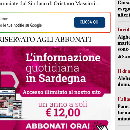
Giuse
unciate dal Sindaco di Oristano Massimi...
esegu
ulter
itmo:
CLICCA QUI
r le tue notizie su Google
Incid
Alghe
RISERVATO AGLI ABBONATI
marit
sono 
di Nic
Il d
Alghe
donna
L’all
Paura
torna
minut