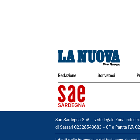
Redazione
Scriveteci
P
Sae Sardegna SpA – sede legale Zona industri
di Sassari 02328540683 – CF e Partita IVA