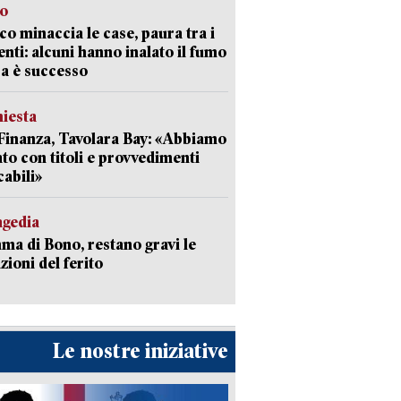
go
oco minaccia le case, paura tra i
enti: alcuni hanno inalato il fumo
a è successo
hiesta
Finanza, Tavolara Bay: «Abbiamo
to con titoli e provvedimenti
cabili»
agedia
a di Bono, restano gravi le
zioni del ferito
Le nostre iniziative