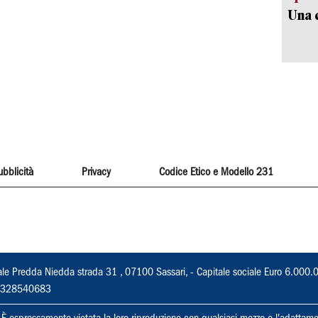
Una c
ubblicità
Privacy
Codice Etico e Modello 231
ale Predda Niedda strada 31 , 07100 Sassari, - Capitale sociale Euro 6.000.
 02328540683