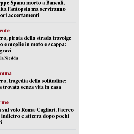
ppe Spanu morto a Bancali,
ita l’autopsia ma serviranno
iori accertamenti
ente
ro, pirata della strada travolge
o e moglie in moto e scappa:
gravi
ola Nieddu
ramma
ro, tragedia della solitudine:
 trovata senza vita in casa
arme
 sul volo Roma-Cagliari, l’aereo
 indietro e atterra dopo pochi
i