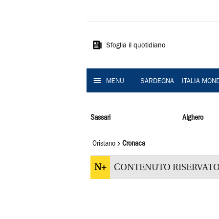
La
Nuova
Sardegna
Sfoglia il quotidiano
MENU
SARDEGNA
ITALIA MON
Sassari
Alghero
Oristano
Cronaca
N+
CONTENUTO RISERVATO