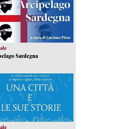
ale
pelago Sardegna
ale