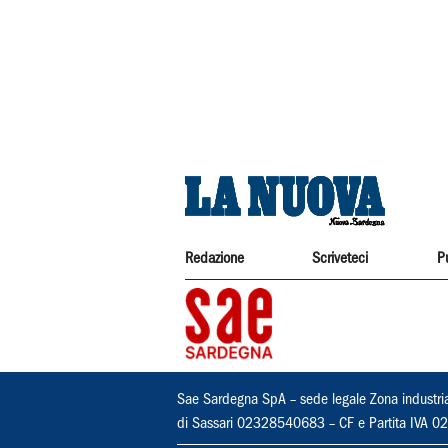
Redazione
Scriveteci
P
Sae Sardegna SpA – sede legale Zona industri
di Sassari 02328540683 – CF e Partita IVA