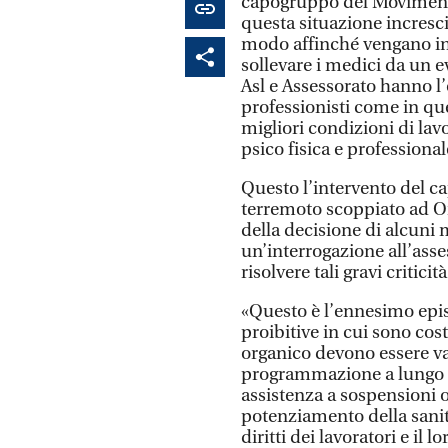
capogruppo del Movimento 
questa situazione incresci
modo affinché vengano in
sollevare i medici da un 
Asl e Assessorato hanno l’o
professionisti come in que
migliori condizioni di lavo
psico fisica e professional
Questo l’intervento del c
terremoto scoppiato ad Or
della decisione di alcuni 
un’interrogazione all’ass
risolvere tali gravi criticità
«Questo è l’ennesimo epi
proibitive in cui sono cost
organico devono essere val
programmazione a lungo t
assistenza a sospensioni o 
potenziamento della sanità
diritti dei lavoratori e il 