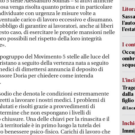
5 stelle Alessandro Solinas – si attivi affinché
osa venga risolta quanto prima e in particolare
Litora
dividuate con urgenza le misure volte a
Sassa
eventuale carico di lavoro eccessivo e disumano.
l’auto
bbligo di garantire ai lavoratori, anche ai liberi
l’est
sto caso, di esercitare le proprie mansioni nelle
ro possibili nel rispetto della loro integrità
I con
e».
Occup
apogruppo del Movimento 5 stelle alle luce del
ombrel
istano a seguito della vertenza nata a seguito
sequ
medici di dimettersi annuncia il deposito di
essore Doria per chiedere come intenda
L’inc
.
Trage
sodio che denota le condizioni estremamente
dalla
retti a lavorare i nostri medici. I problemi di
figlio
utati e risolti grazie a provvedimenti di
di Luca
ermine che non espongano i livelli di
chiusure. Una delle chiavi per la rinascita e il
Inch
 territoriale è in primo luogo la tutela dei
Immig
loro benessere psico-fisico. Carichi di lavoro che