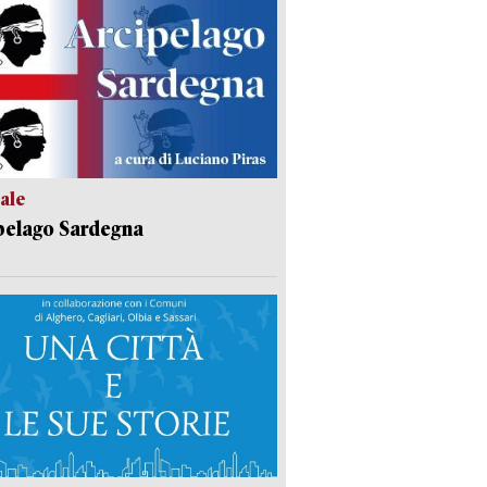
ale
pelago Sardegna