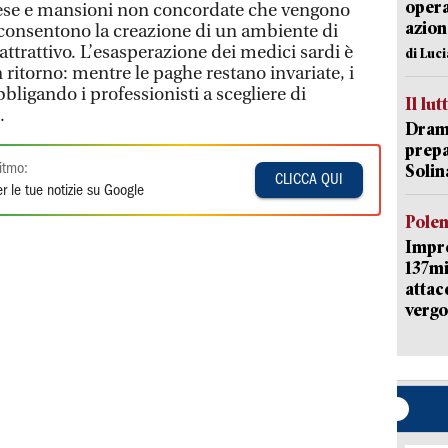
opera
se e mansioni non concordate che vengono
azion
n consentono la creazione di un ambiente di
ttrattivo. L’esasperazione dei medici sardi è
di Luc
ritorno: mentre le paghe restano invariate, i
bligando i professionisti a scegliere di
Il lut
.
Dramm
prepa
Solin
itmo:
CLICCA QUI
r le tue notizie su Google
Pole
Impr
137mi
attac
vergo