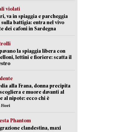
li violati
ri, va in spiaggia e parcheggia
 sulla battigia: entra nel vivo
ate dei cafoni in Sardegna
trolli
avano la spiaggia libera con
loni, lettini e fioriere: scatta il
estro
idente
dia alla Frana, donna precipita
 scogliera e muore davanti al
 e al nipote: ecco chi è
 Fiori
iesta Phantom
razione clandestina, maxi