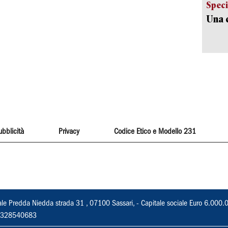
Speci
Una c
ubblicità
Privacy
Codice Etico e Modello 231
ale Predda Niedda strada 31 , 07100 Sassari, - Capitale sociale Euro 6.000.
 02328540683