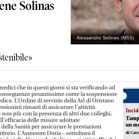
iene Solinas
◗
Alessandro Solinas (M5S)
stenibile»
edici che in questi giorni si sta verificando ad
e conseguenze pesantissime come la sospensione
dica. L’Ordine di servizio della Asl di Oristano
ionisti rimasti di assicurare l’attività
Incid
e non più con la presenza di altri due colleghi,
Tampo
l’efficacia delle misure adottate
un mo
 della Sanità per assicurare le prestazioni
ritorio. L’Assessore Doria – sottolinea il
di Cat