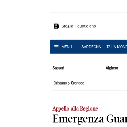
La
Nuova
Sardegna
Sfoglia il quotidiano
MENU
SARDEGNA
ITALIA MON
Sassari
Alghero
Oristano
Cronaca
Appello alla Regione
Emergenza Guar