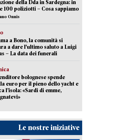
zione della Dda in Sardegna: in
e 100 poliziotti – Cosa sappiamo
iano Onnis
to
a a Bono, la comunità si
ra a dare l'ultimo saluto a Luigi
as – La data dei funerali
mica
enditore bolognese spende
la euro per il pieno dello yacht e
ca l’isola: «Sardi di emme,
gnatevi»
Le nostre iniziative