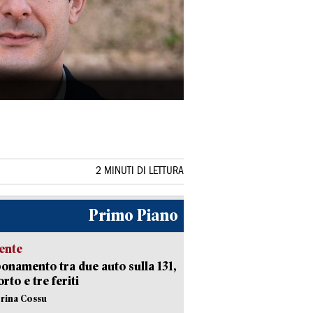
2 MINUTI DI LETTURA
Primo Piano
ente
namento tra due auto sulla 131,
rto e tre feriti
erina Cossu