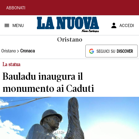
La
ABBONATI
Nuova
MENU
ACCEDI
Sardegna
Oristano
Oristano
Cronaca
SEGUICI SU
DISCOVER
La statua
Bauladu inaugura il
monumento ai Caduti