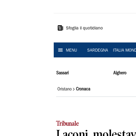
La
Nuova
Sardegna
Sfoglia il quotidiano
MENU
SARDEGNA
ITALIA MON
Sassari
Alghero
Oristano
Cronaca
Tribunale
Laconi, molestav