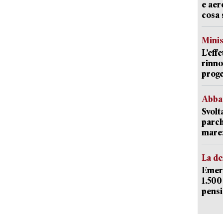
e aer
cosa 
Mini
L’eff
rinno
proge
Abba
Svolt
parch
mare: 
La d
Emerg
1.500
pensi