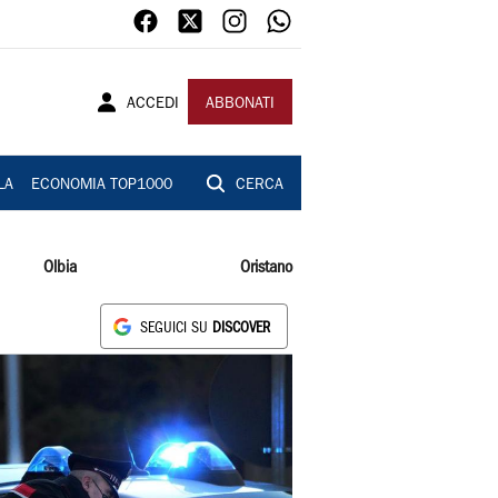
ACCEDI
ABBONATI
LA
ECONOMIA TOP1000
CERCA
Olbia
Oristano
SEGUICI SU
DISCOVER