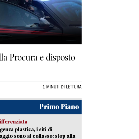
ella Procura e disposto
1 MINUTI DI LETTURA
Primo Piano
ifferenziata
enza plastica, i siti di
aggio sono al collasso: stop alla