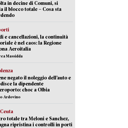
lta in decine di Comuni, si
ia il blocco totale – Cosa sta
edendo
orti
di e cancellazioni, la continuità
toriale è nel caos: la Regione
ona Aeroitalia
rea Massidda
olenza
ene negato il noleggio dell’auto e
disce la dipendente
aeroporto: choc a Olbia
lo Ardovino
 Ceuta
ro totale tra Meloni e Sanchez,
agna ripristina i controlli in porti