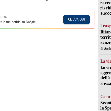
racco
risch
succ
itmo:
CLICCA QUI
r le tue notizie su Google
Trasp
Ritar
terri
sanzi
di And
La vi
Le vi
aggre
dell’
di Pao
Caso
Scont
la Sp