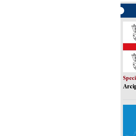
Speci
Arci