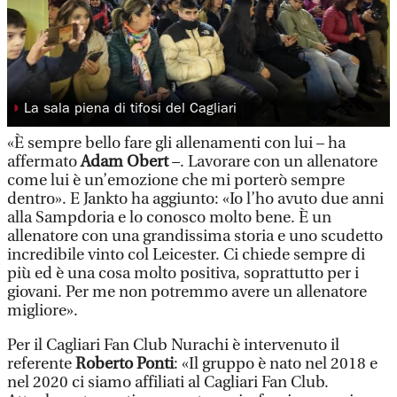
◗
La sala piena di tifosi del Cagliari
«È sempre bello fare gli allenamenti con lui – ha
affermato
Adam Obert
–. Lavorare con un allenatore
come lui è un’emozione che mi porterò sempre
dentro». E Jankto ha aggiunto: «Io l’ho avuto due anni
alla Sampdoria e lo conosco molto bene. È un
allenatore con una grandissima storia e uno scudetto
incredibile vinto col Leicester. Ci chiede sempre di
più ed è una cosa molto positiva, soprattutto per i
giovani. Per me non potremmo avere un allenatore
migliore».
Per il Cagliari Fan Club Nurachi è intervenuto il
referente
Roberto Ponti
: «Il gruppo è nato nel 2018 e
nel 2020 ci siamo affiliati al Cagliari Fan Club.