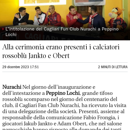
◗
L'intitolazione del Cagliari Fun Club Nurachi a Peppino
Lochi
Alla cerimonia erano presenti i calciatori
rossoblù Jankto e Obert
29 dicembre 2023 17:51
2 MINUTI DI LETTURA
Nurachi
Nel giorno dell’inaugurazione e
dell’intestazione a
Peppino Lochi
, grande tifoso
rossoblù scomparso nel giorno del centenario del
club, il Cagliari Fan Club Nurachi, ha ricevuto la visita
di una delegazione della società. Presenti, assieme al
responsabile della comunicazione Fabio Frongia, i
giocatori Jakub Jankto e Adam Obert, che nel salone
parrocchiale hanno risposto alle domande dei tanti