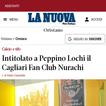
La
ABBONATI
Nuova
MENU
ACCEDI
Sardegna
Oristano
Oristano
Cronaca
SEGUICI SU
DISCOVER
Calcio e tifo
Intitolato a Peppino Lochi il
Cagliari Fan Club Nurachi
di Paolo Camedda