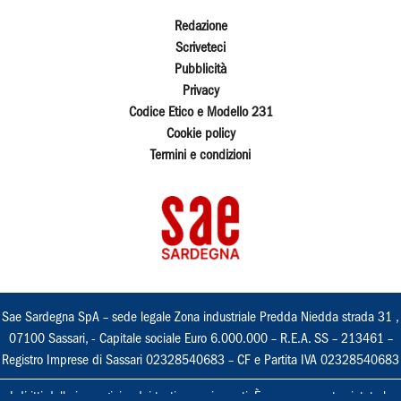
Redazione
Scriveteci
Pubblicità
Privacy
Codice Etico e Modello 231
Cookie policy
Termini e condizioni
Sae Sardegna SpA – sede legale Zona industriale Predda Niedda strada 31 ,
07100 Sassari, - Capitale sociale Euro 6.000.000 – R.E.A. SS – 213461 –
Registro Imprese di Sassari 02328540683 – CF e Partita IVA 02328540683
I diritti delle immagini e dei testi sono riservati. È espressamente vietata la