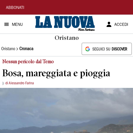
La
ABBONATI
Nuova
MENU
ACCEDI
Sardegna
Oristano
Oristano
Cronaca
SEGUICI SU
DISCOVER
Nessun pericolo dal Temo
Bosa, mareggiata e pioggia
di Alessandro Farina