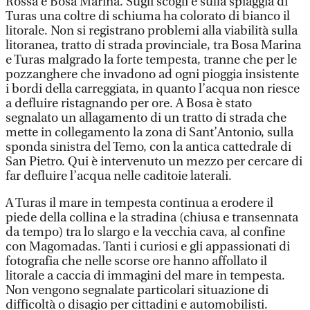
Rossa e Bosa Marina. Sugli scogli e sulla spiaggia di
Turas una coltre di schiuma ha colorato di bianco il
litorale. Non si registrano problemi alla viabilità sulla
litoranea, tratto di strada provinciale, tra Bosa Marina
e Turas malgrado la forte tempesta, tranne che per le
pozzanghere che invadono ad ogni pioggia insistente
i bordi della carreggiata, in quanto l’acqua non riesce
a defluire ristagnando per ore. A Bosa è stato
segnalato un allagamento di un tratto di strada che
mette in collegamento la zona di Sant’Antonio, sulla
sponda sinistra del Temo, con la antica cattedrale di
San Pietro. Qui è intervenuto un mezzo per cercare di
far defluire l’acqua nelle caditoie laterali.
A Turas il mare in tempesta continua a erodere il
piede della collina e la stradina (chiusa e transennata
da tempo) tra lo slargo e la vecchia cava, al confine
con Magomadas. Tanti i curiosi e gli appassionati di
fotografia che nelle scorse ore hanno affollato il
litorale a caccia di immagini del mare in tempesta.
Non vengono segnalate particolari situazione di
difficoltà o disagio per cittadini e automobilisti.