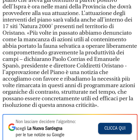
piano che aveva già ottenuto il parere positivo
dell'Ispra è ora nelle mani della Provincia che dovrà
provvedere alla sua attuazione. L’attuazione degli
interventi del piano sarà valida anche all’interno dei
17 siti 'Natura 2000' presenti nel territorio di
Oristano. «Più volte in passato abbiamo denunciato
come la mancanza di azioni utili al contenimento
abbia portato la fauna selvatica a operare liberamente
compromettendo gravemente la produttività dei
campi – dichiarano Paolo Corrias ed Emanuele
Spanò, presidente e direttore Coldiretti Oristano -
l’approvazione del Piano è una notizia che
accogliamo con favore e ribadiamo la necessità più
volte rimarcata in questi anni di programmare azioni
organiche di contrasto, strutturate nel tempo, che
possano essere concretamente utili ed efficaci per la
risoluzione di questa annosa criticità».
Non lasciare decidere l'algoritmo:
CLICCA QUI
scegli
La Nuova Sardegna
per le tue notizie su Google