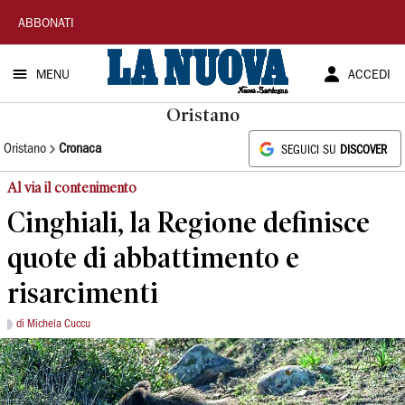
La
ABBONATI
Nuova
MENU
ACCEDI
Sardegna
Oristano
Oristano
Cronaca
SEGUICI SU
DISCOVER
Al via il contenimento
Cinghiali, la Regione definisce
quote di abbattimento e
risarcimenti
di Michela Cuccu