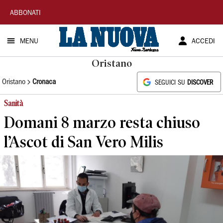
La
ABBONATI
Nuova
MENU
ACCEDI
Sardegna
Oristano
Oristano
Cronaca
SEGUICI SU
DISCOVER
Sanità
Domani 8 marzo resta chiuso
l’Ascot di San Vero Milis