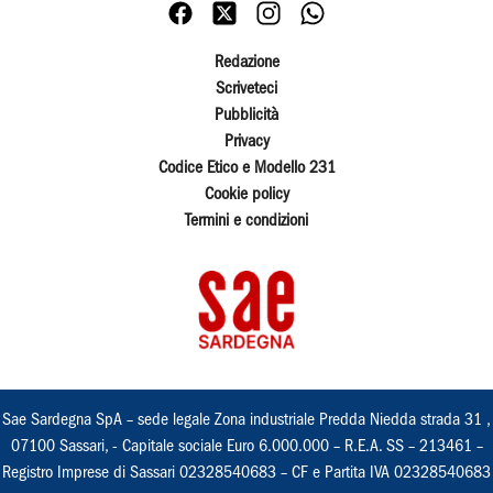
Redazione
Scriveteci
Pubblicità
Privacy
Codice Etico e Modello 231
Cookie policy
Termini e condizioni
Sae Sardegna SpA – sede legale Zona industriale Predda Niedda strada 31 ,
07100 Sassari, - Capitale sociale Euro 6.000.000 – R.E.A. SS – 213461 –
Registro Imprese di Sassari 02328540683 – CF e Partita IVA 02328540683