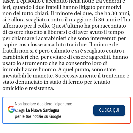
taser. L’episodio è accaduto nella notte tra venerdì e
ieri, quando i due fratelli hanno litigato per motivi
non del tutto chiari. Il minore dei due, che ha 30 anni,
si è allora scagliato contro il maggiore di 36 anni e l’ha
afferrato per il collo. Quest’ultimo ha poi raccontato
di essere riuscito a liberarsi e di aver avuto il tempo
per chiamare i acarabinieri che sono intervenuti per
capire cosa fosse accaduto tra i due. Il minore dei
fratelli non si è però calmato e si è scagliato contro i
carabinieri che, per evitare di essere aggrediti, hanno
usato lo strumento che ha consentito loro di
immobilizzare l’uomo. A quel punto, sono state
inevitabili le manette. Successivamente il trentenne è
stato denunciato in stato di fermo per tentato
omicidio e resistenza.
Non lasciare decidere l'algoritmo:
CLICCA QUI
scegli
La Nuova Sardegna
per le tue notizie su Google