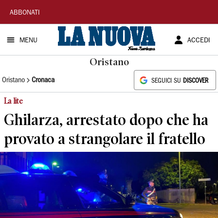
La
ABBONATI
Nuova
MENU
ACCEDI
Sardegna
Oristano
Oristano
Cronaca
SEGUICI SU
DISCOVER
La lite
Ghilarza, arrestato dopo che ha
provato a strangolare il fratello