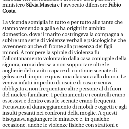
ministero
Silvia Mascia
e l’avvocato difensore
Fabio
Costa
.
La vicenda somiglia in tutto e per tutto alle tante che
stanno venendo a galla e ha origini in ambito
domestico, dove il marito costringeva la compagna a
subire una serie di violenze verbali e psicologiche che
avvennero anche di fronte alla presenza dei figli
minori. A rompere la spirale di violenza fu
l’allontanamento volontario dalla casa coniugale della
signora, ormai decisa a non sopportare oltre le
angherie del marito capace di continue scenate di
gelosia e di imporre quasi una clausura alla donna. Le
veniva infatti impedito di uscire di casa e veniva
obbligata a non frequentare altre persone al di fuori
del nucleo familiare. I pedinamenti e i controlli erano
ossessivi e dentro casa le scenate erano frequenti.
Portavano al danneggiamento di mobili e oggetti e agli
insulti pesanti nei confronti della moglie. A questi
bisognava aggiungere le minacce e, in qualche
occasione, anche le violenze fisiche con strattoni e