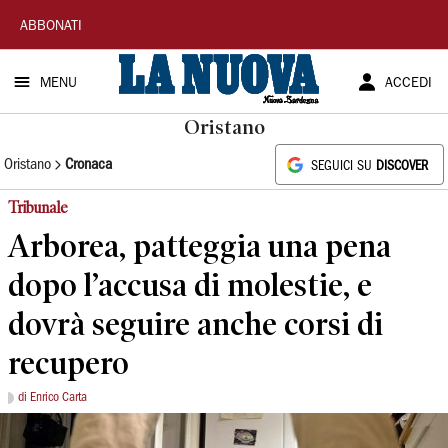
La
ABBONATI
Nuova
MENU
ACCEDI
Sardegna
Oristano
Oristano
Cronaca
SEGUICI SU
DISCOVER
Tribunale
Arborea, patteggia una pena
dopo l’accusa di molestie, e
dovrà seguire anche corsi di
recupero
di Enrico Carta