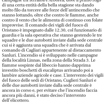
campagne tra Terralba e Arborea, dove il primo rogo
di una certa entità della bella stagione sta dando
molto filo da torcere alle forze dell’antincendio che
stanno lottando, oltre che contro le fiamme, anche
contro il vento che le alimenta di continuo con folate
improvvise. Il comando dei vigili del fuoco di
Oristano è impegnato dalle 12.30, col funzionario di
guardia e la sala operativa che stanno gestendo le tre
squadre e le due autobotti inviate dalla sede centrale
cui si è aggiunta una squadra che è arrivata dal
comando di Cagliari appartenente al distaccamento
Sanluri. L’incendio si è sviluppato nelle campagne
della località Linnas, nella zona della Strada 3. Le
fiamme sospinte dal libeccio hanno dapprima
investito boschetti di eucaliptus arrivando poi a
lambire aziende agricole e case. L’intervento dei vigili
del fuoco delle sedi di Oristano, Cuglieri Sanluri e
delle due autobotti inviate dalla sede centrale è
ancora in corso e, per evitare che l’incendio faccia
ancora più danni, è stato deciso l’intervento
dell’elicottero.