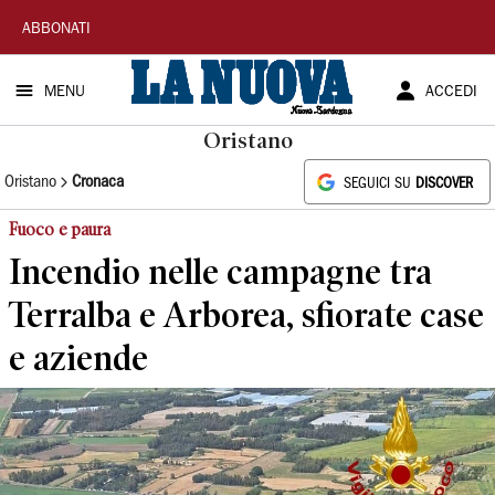
La
ABBONATI
Nuova
MENU
ACCEDI
Sardegna
Oristano
Oristano
Cronaca
SEGUICI SU
DISCOVER
Fuoco e paura
Incendio nelle campagne tra
Terralba e Arborea, sfiorate case
e aziende