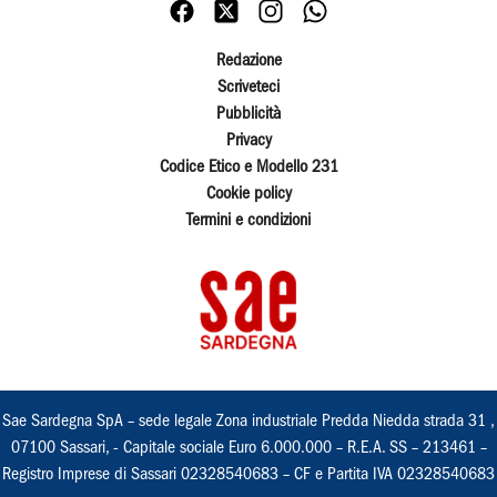
Redazione
Scriveteci
Pubblicità
Privacy
Codice Etico e Modello 231
Cookie policy
Termini e condizioni
Sae Sardegna SpA – sede legale Zona industriale Predda Niedda strada 31 ,
07100 Sassari, - Capitale sociale Euro 6.000.000 – R.E.A. SS – 213461 –
Registro Imprese di Sassari 02328540683 – CF e Partita IVA 02328540683