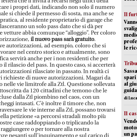
tera che li invita a recarsi negli uffici della
care i propri dati, indicando non solo il numero
quale si chiede il permesso di sosta, ma anche se
Il fur
ratica, al residente proprietario di garage che
Vanno
ilasceranno un solo pass dato che si dà per
svali
e vetture abbia comunque “alloggio”. Per coloro
medic
orizzazione,
il nuovo pass sarà gratuito
.
profe
e autorizzazioni, ad esempio, coloro che si
le ric
lavorare nel centro storico e attualmente, sono
ifica servirà anche per i non residenti che per
Trib
il rilascio del pass. In questo caso, si accerterà
Sassa
utorizzazioni rilasciate in passato. In realtà ci
spari
i richieste di nuove autorizzazioni. Magari da
al giu
 nelle vie limitrofe alla Ztl. Questione sollevata
guida
ttoscritta da 120 cittadini che temono che le
scluse dalla Ztl piombino nel caos, con un
di Luca
heggi intasati. C’è inoltre il timore che, non
aversare le vie interne alla Ztl, possano trovarsi
Il ca
ella petizione «a percorsi stradali molto più
Vend
nostre case raddoppiando o triplicando la
motor
 raggiungere o per tornare alla nostra
un pa
ze pesanti sull’inquinamento e sul carico di