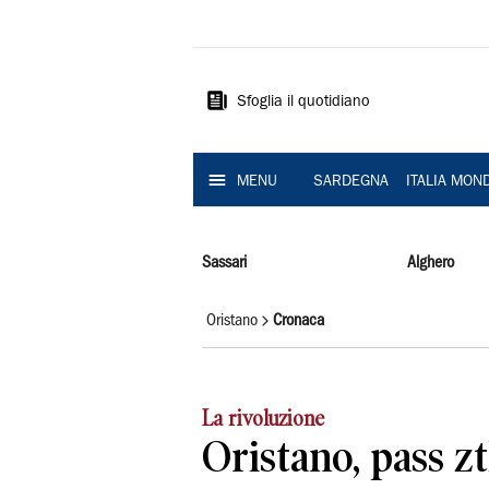
La
Nuova
Sardegna
Sfoglia il quotidiano
MENU
SARDEGNA
ITALIA MON
Sassari
Alghero
Oristano
Cronaca
La rivoluzione
Oristano, pass ztl