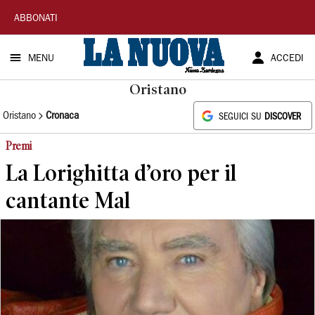
La
ABBONATI
Nuova
MENU
ACCEDI
Sardegna
Oristano
Oristano
Cronaca
SEGUICI SU
DISCOVER
Premi
La Lorighitta d’oro per il
cantante Mal