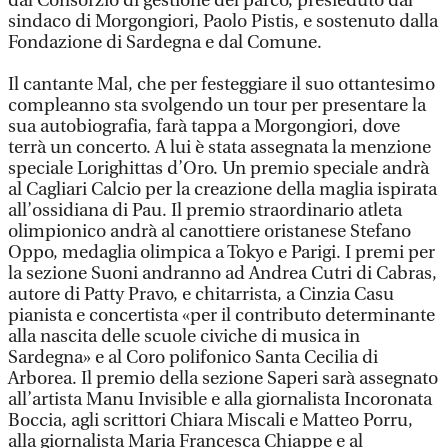
dal Consorzio di gestione del parco, presieduto dal
sindaco di Morgongiori, Paolo Pistis, e sostenuto dalla
Fondazione di Sardegna e dal Comune.
Il cantante Mal, che per festeggiare il suo ottantesimo
compleanno sta svolgendo un tour per presentare la
sua autobiografia, farà tappa a Morgongiori, dove
terrà un concerto. A lui è stata assegnata la menzione
speciale Lorighittas d’Oro. Un premio speciale andrà
al Cagliari Calcio per la creazione della maglia ispirata
all’ossidiana di Pau. Il premio straordinario atleta
olimpionico andrà al canottiere oristanese Stefano
Oppo, medaglia olimpica a Tokyo e Parigi. I premi per
la sezione Suoni andranno ad Andrea Cutri di Cabras,
autore di Patty Pravo, e chitarrista, a Cinzia Casu
pianista e concertista «per il contributo determinante
alla nascita delle scuole civiche di musica in
Sardegna» e al Coro polifonico Santa Cecilia di
Arborea. Il premio della sezione Saperi sarà assegnato
all’artista Manu Invisible e alla giornalista Incoronata
Boccia, agli scrittori Chiara Miscali e Matteo Porru,
alla giornalista Maria Francesca Chiappe e al