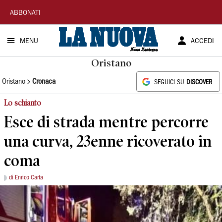
La
ABBONATI
Nuova
MENU
ACCEDI
Sardegna
Oristano
Oristano
Cronaca
SEGUICI SU
DISCOVER
Lo schianto
Esce di strada mentre percorre
una curva, 23enne ricoverato in
coma
di Enrico Carta