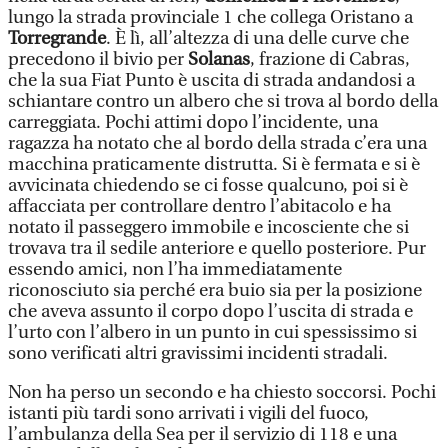
lungo la strada provinciale 1 che collega Oristano a
Torregrande
. È lì, all’altezza di una delle curve che
precedono il bivio per
Solanas
, frazione di Cabras,
che la sua Fiat Punto è uscita di strada andandosi a
schiantare contro un albero che si trova al bordo della
carreggiata. Pochi attimi dopo l’incidente, una
ragazza ha notato che al bordo della strada c’era una
macchina praticamente distrutta. Si è fermata e si è
avvicinata chiedendo se ci fosse qualcuno, poi si è
affacciata per controllare dentro l’abitacolo e ha
notato il passeggero immobile e incosciente che si
trovava tra il sedile anteriore e quello posteriore. Pur
essendo amici, non l’ha immediatamente
riconosciuto sia perché era buio sia per la posizione
che aveva assunto il corpo dopo l’uscita di strada e
l’urto con l’albero in un punto in cui spessissimo si
sono verificati altri gravissimi incidenti stradali.
Non ha perso un secondo e ha chiesto soccorsi. Pochi
istanti più tardi sono arrivati i vigili del fuoco,
l’ambulanza della Sea per il servizio di 118 e una