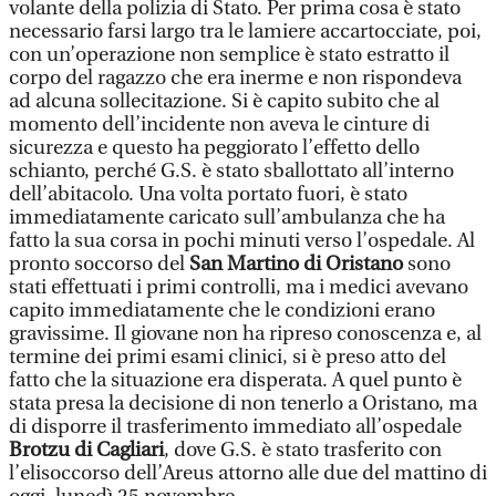
volante della polizia di Stato. Per prima cosa è stato
necessario farsi largo tra le lamiere accartocciate, poi,
con un’operazione non semplice è stato estratto il
corpo del ragazzo che era inerme e non rispondeva
ad alcuna sollecitazione. Si è capito subito che al
momento dell’incidente non aveva le cinture di
sicurezza e questo ha peggiorato l’effetto dello
schianto, perché G.S. è stato sballottato all’interno
dell’abitacolo. Una volta portato fuori, è stato
immediatamente caricato sull’ambulanza che ha
fatto la sua corsa in pochi minuti verso l’ospedale. Al
pronto soccorso del
San Martino di Oristano
sono
stati effettuati i primi controlli, ma i medici avevano
capito immediatamente che le condizioni erano
gravissime. Il giovane non ha ripreso conoscenza e, al
termine dei primi esami clinici, si è preso atto del
fatto che la situazione era disperata. A quel punto è
stata presa la decisione di non tenerlo a Oristano, ma
di disporre il trasferimento immediato all’ospedale
Brotzu di Cagliari
, dove G.S. è stato trasferito con
l’elisoccorso dell’Areus attorno alle due del mattino di