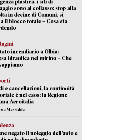
enza plastica, i siti di
aggio sono al collasso: stop alla
lta in decine di Comuni, si
ia il blocco totale – Cosa sta
edendo
dagini
tato incendiario a Olbia:
sa idraulica nel mirino – Che
 sappiamo
orti
di e cancellazioni, la continuità
toriale è nel caos: la Regione
ona Aeroitalia
rea Massidda
olenza
ene negato il noleggio dell’auto e
disce la dipendente