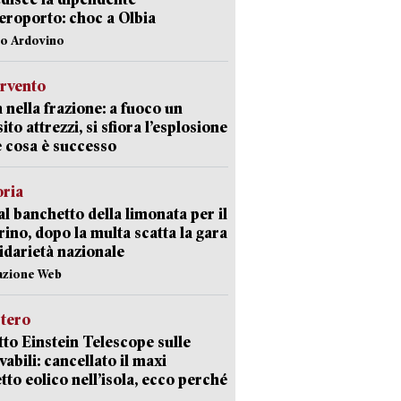
aeroporto: choc a Olbia
lo Ardovino
ervento
 nella frazione: a fuoco un
ito attrezzi, si sfiora l’esplosione
 cosa è successo
oria
al banchetto della limonata per il
ino, dopo la multa scatta la gara
lidarietà nazionale
azione Web
stero
etto Einstein Telescope sulle
vabili: cancellato il maxi
tto eolico nell’isola, ecco perché