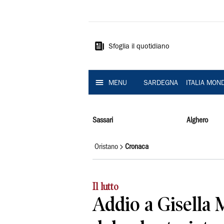
La
Nuova
Sardegna
Sfoglia il quotidiano
MENU
SARDEGNA
ITALIA MON
Sassari
Alghero
Oristano
Cronaca
Il lutto
Addio a Gisella 