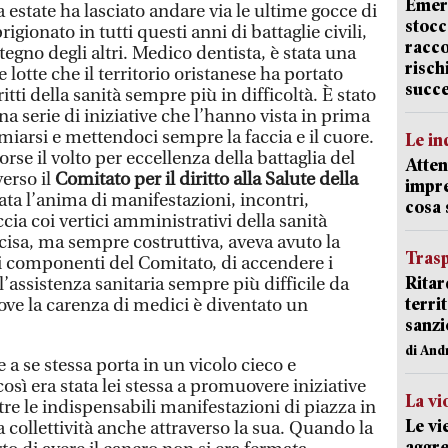
Emerg
a estate ha lasciato andare via le ultime gocce di
stocc
igionato in tutti questi anni di battaglie civili,
racco
tegno degli altri. Medico dentista, è stata una
risch
 lotte che il territorio oristanese ha portato
succ
itti della sanità sempre più in difficoltà. È stato
na serie di iniziative che l’hanno vista in prima
rmiarsi e mettendoci sempre la faccia e il cuore.
Le in
orse il volto per eccellenza della battaglia del
Atten
verso il
Comitato per il diritto alla Salute della
impre
tata l’anima di manifestazioni, incontri,
cosa
accia coi vertici amministrativi della sanità
cisa, ma sempre costruttiva, aveva avuto la
Trasp
ri componenti del Comitato, di accendere i
Ritar
l’assistenza sanitaria sempre più difficile da
terri
dove la carenza di medici è diventato un
sanzi
di And
 a se stessa porta in un vicolo cieco e
così era stata lei stessa a promuovere iniziative
La vi
re le indispensabili manifestazioni di piazza in
Le vi
la collettività anche attraverso la sua. Quando la
aggre