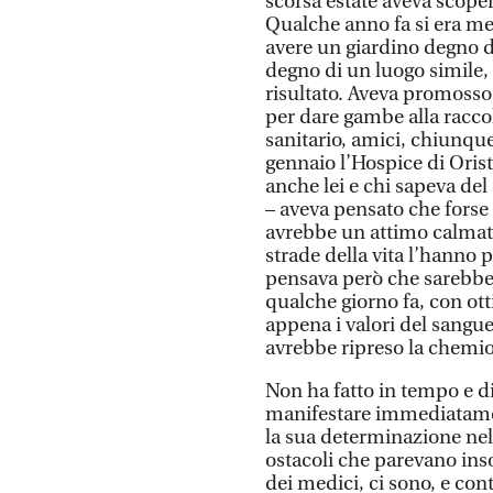
scorsa estate aveva scoper
Qualche anno fa si era mes
avere un giardino degno di
degno di un luogo simile, e
risultato. Aveva promosso e
per dare gambe alla racco
sanitario, amici, chiunqu
gennaio l’Hospice di Orist
anche lei e chi sapeva del
– aveva pensato che forse l
avrebbe un attimo calmato
strade della vita l’hanno 
pensava però che sarebbe 
qualche giorno fa, con ot
appena i valori del sangue
avrebbe ripreso la chemio
Non ha fatto in tempo e di
manifestare immediatamen
la sua determinazione nel 
ostacoli che parevano inso
dei medici, ci sono, e cont