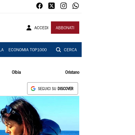
ACCEDI
ABBONATI
LA
ECONOMIA TOP1000
CERCA
Olbia
Oristano
SEGUICI SU
DISCOVER