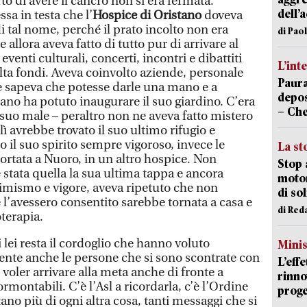
to di avere il cancro non si era fermata.
dell’
sa in testa che l’
Hospice di Oristano
doveva
 tal nome, perché il prato incolto non era
di Pao
 allora aveva fatto di tutto pur di arrivare al
venti culturali, concerti, incontri e dibattiti
L’int
lta fondi. Aveva coinvolto aziende, personale
Paura
e sapeva che potesse darle una mano e a
depos
ano ha potuto inaugurare il suo giardino. C’era
– Che
 suo male – peraltro non ne aveva fatto mistero
ì avrebbe trovato il suo ultimo rifugio e
 il suo spirito sempre vigoroso, invece le
La st
portata a Nuoro, in un altro hospice. Non
Stop 
stata quella la sua ultima tappa e ancora
motor
timismo e vigore, aveva ripetuto che non
di so
 l’avessero consentito sarebbe tornata a casa e
di Red
terapia.
 lei resta il cordoglio che hanno voluto
Mini
te anche le persone che si sono scontrate con
L’eff
voler arrivare alla meta anche di fronte a
rinno
rmontabili. C’è l’Asl a ricordarla, c’è l’Ordine
proge
ano più di ogni altra cosa, tanti messaggi che si