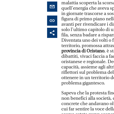
malattia scoperta la scors
quell’energia che aveva spr
in giornate trascorse a sos
figura di primo piano nelle
avanti per rivendicare i dir
solo l’ultimo capitolo di u
fila, senza badare a rispa
Diventata uno dei volti o f
territorio, promossa attra
provincia di Oristano
, è s
dibattiti, vivaci faccia a f
oristanese e regionale. De
capacità, assieme agli alt
riflettori sul problema del
ottenere in un territorio 
problema gigantesco.
Sapeva che la protesta fine
non benefici alla società, 
concrete che andavano olt
cui far sentire la voce del