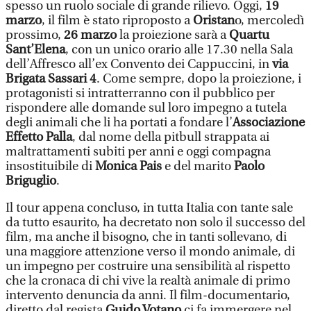
spesso un ruolo sociale di grande rilievo. Oggi,
19
marzo
, il film è stato riproposto a
Oristan
o, mercoledì
prossimo,
26 marzo
la proiezione sarà a
Quartu
Sant’Elena
, con un unico orario alle 17.30 nella Sala
dell’Affresco all’ex Convento dei Cappuccini, in
via
Brigata Sassari 4
. Come sempre, dopo la proiezione, i
protagonisti si intratterranno con il pubblico per
rispondere alle domande sul loro impegno a tutela
degli animali che li ha portati a fondare l’
Associazione
Effetto Palla
, dal nome della pitbull strappata ai
maltrattamenti subiti per anni e oggi compagna
insostituibile di
Monica Pais
e del marito
Paolo
Briguglio
.
Il tour appena concluso, in tutta Italia con tante sale
da tutto esaurito, ha decretato non solo il successo del
film, ma anche il bisogno, che in tanti sollevano, di
una maggiore attenzione verso il mondo animale, di
un impegno per costruire una sensibilità al rispetto
che la cronaca di chi vive la realtà animale di primo
intervento denuncia da anni. Il film-documentario,
diretto dal regista
Guido Votano
ci fa immergere nel