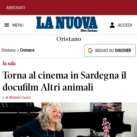
La
ABBONATI
Nuova
MENU
ACCEDI
Sardegna
Oristano
Oristano
Cronaca
SEGUICI SU
DISCOVER
In sala
Torna al cinema in Sardegna il
docufilm Altri animali
di Michela Cuccu