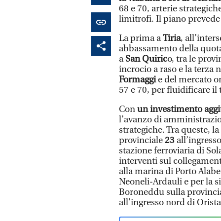
68 e 70, arterie strategich
limitrofi. Il piano prevede
La prima a
Tiria
, all’inter
abbassamento della quota 
a
San Quiric
o, tra le prov
incrocio a raso e la terza 
Formaggi
e del mercato ort
57 e 70, per fluidificare il
Con
un investimento aggi
l’avanzo di amministrazion
strategiche. Tra queste, l
provinciale
23
all’ingress
stazione ferroviaria di Sol
interventi sul collegamen
alla marina di Porto Alab
Neoneli-Ardauli e per la 
Boroneddu sulla provincial
all’ingresso nord di Orist