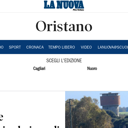
Oristano
DO
SPORT
CRONACA
TEMPO LIBERO
VIDEO
LANUOVA@SCUO
SCEGLI L'EDIZIONE
Cagliari
Nuoro
e