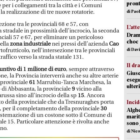
pron
e per i collegamenti tra la città e i Comuni
 la realizzazione di tre nuove rotatorie.
di Pao
sezione tra le provinciali 68 e 57, con
L’att
stradale in prossimità dell’incrocio, la seconda
Dramm
inciali 57 e 67, per eliminare un pericoloso
choc 
nella
zona industriale
nei pressi dell’azienda
Cao
di Dav
ofrutticolo, nell’intersezione tra le provinciali
 traffico verso la strada statale 131.
Il d
untivo di 1 milione di euro
, sempre attraverso
Giuse
e, la Provincia interverrà anche su altre arterie
esegu
a provinciale
61
Marrubiu-Tanca Marchesa, la
ulter
o di Abbasanta, la provinciale
9
vicino alla
arussa sino all’incrocio della sp
15
. Ancora
to della provinciale che da Tresnuraghes porta
Incid
e, per il completamento della provinciale
30
Alghe
sistemazione di un costone sotto il Comune di
marit
e 15. Particolare attenzione è rivolta anche
sono 
ano.
di Nic