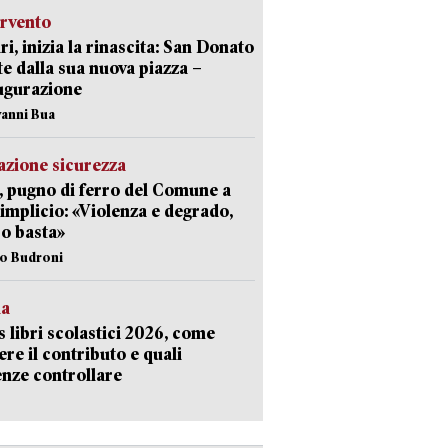
ervento
ri, inizia la rinascita: San Donato
te dalla sua nuova piazza –
ugurazione
vanni Bua
zione sicurezza
, pugno di ferro del Comune a
implicio: «Violenza e degrado,
o basta»
io Budroni
la
 libri scolastici 2026, come
ere il contributo e quali
nze controllare