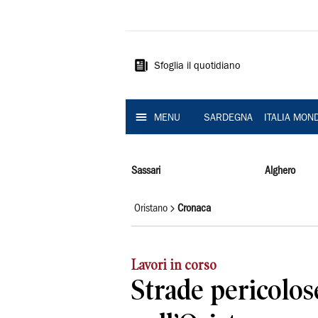
La
Nuova
Sardegna
Sfoglia il quotidiano
MENU
SARDEGNA
ITALIA MON
Sassari
Alghero
Oristano
Cronaca
Lavori in corso
Strade pericolos