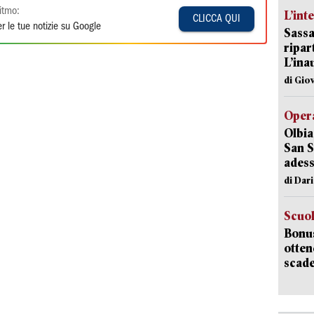
itmo:
L’int
CLICCA QUI
r le tue notizie su Google
Sassa
ripar
L’ina
di Gio
Opera
Olbia
San S
adess
di Dar
Scuo
Bonus
otten
scade