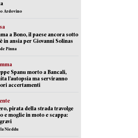
ta
lo Ardovino
esa
a a Bono, il paese ancora sotto
è in ansia per Giovanni Solinas
ide Pinna
ramma
ppe Spanu morto a Bancali,
ita l’autopsia ma serviranno
iori accertamenti
ente
ro, pirata della strada travolge
o e moglie in moto e scappa:
gravi
ola Nieddu