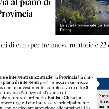
via al piano di
Provincia
◗
La strada provinciale tra Tr
Pinna)
ni di euro per tre nuove rotatorie e 22 
ie e interventi su
22 strade
, la
Provincia
ha dato
so
piano di interventi
per la messa in sicurezza
ale, con un investimento complessivo di oltre
3
attraverso l’utilizzo dell’avanzo di
Nuove
istratore straordinario,
Battista Ghisu
ha
Turis
i opere urgenti che interesserà principalmente
ma ma
no
, con particolare attenzione alle provinciali 57,