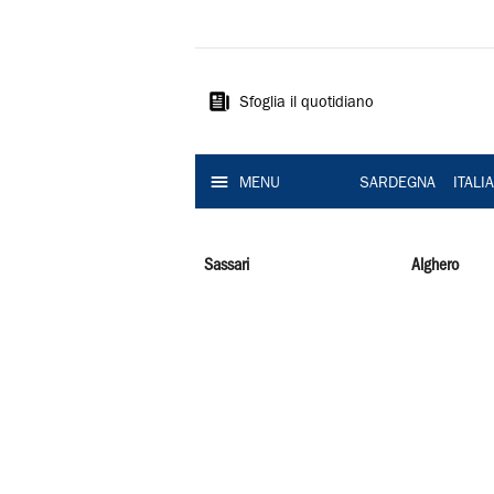
La
Nuova
Sardegna
Sfoglia il quotidiano
MENU
SARDEGNA
ITALI
Sassari
Alghero