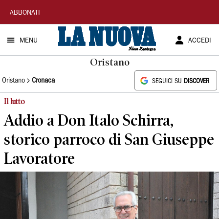
La
ABBONATI
Nuova
MENU
ACCEDI
Sardegna
Oristano
Oristano
Cronaca
SEGUICI SU
DISCOVER
Il lutto
Addio a Don Italo Schirra,
storico parroco di San Giuseppe
Lavoratore