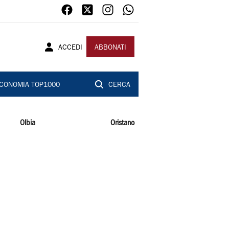
ACCEDI
ABBONATI
CONOMIA TOP1000
CERCA
Olbia
Oristano