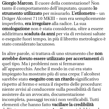
Giorgio Marcon
. Il cuore della contestazione? Non
tanto il comportamento dell’imputato, quanto
lo
strumento utilizzato
per misurarlo.
L’etilometro
– un
Dräger Alcotest 7110 MKIII – non era semplicemente
imperfetto,
era irregolare
alla radice. La sua
omologazione
non è stata considerata, oltre a essere
addirittura
scaduta da anni
per via di revisioni saltate
o eseguite fuori tempo, in più il libretto metrologico è
stato considerato lacunoso.
In altre parole, si trattava di uno strumento che
non
avrebbe dovuto essere utilizzato per accertamenti
di
quel tipo. Ma i problemi non si fermavano
all’apparecchio. Anche il modo in cui era stato
impiegato ha mostrato più di una crepa: l’alcoltest
sarebbe stato
eseguito con un ritardo
significativo
rispetto al fermo e senza il rispetto delle procedure:
niente avvisi al conducente sulla possibilità di farsi
assistere da un avvocato, documentazione
incompleta, passaggi tecnici non verificabili. Tutti
elementi che hanno fatto
vacillare la credibilità