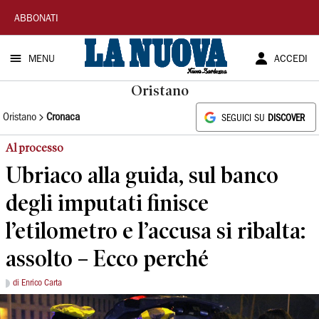
La
ABBONATI
Nuova
MENU
ACCEDI
Sardegna
Oristano
Oristano
Cronaca
SEGUICI SU
DISCOVER
Al processo
Ubriaco alla guida, sul banco
degli imputati finisce
l’etilometro e l’accusa si ribalta:
assolto – Ecco perché
di Enrico Carta