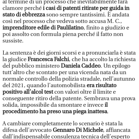
al termine di un processo che inevitabilmente farà
clamore perché
i casi di patenti ritirate per guida in
stato di ebbrezza
sono sempre tantissimi. È andata
così nel processo che vedeva sotto accusa M. C.,
imprenditore edile di Paulilatino
, finito a giudizio e
poi assolto con formula piena perché il fatto non
sussiste.
La sentenza è dei giorni scorsi e a pronunciarla è stata
la giudice
Francesca Falchi
, che ha accolto la richiesta
del pubblico ministero
Daniela Caddeo
. Un epilogo
tutt’altro che scontato per una vicenda nata da un
normale controllo della polizia stradale, nell’autunno
del 2021, quando l’automobilista
era risultato
positivo all’alcol test
con valori oltre il limite e
conseguente ritiro della patente. Sembrava una prova
solida, impossibile da smontare e invece
il
procedimento ha preso una piega inattesa
.
A cambiare completamente lo scenario è stata la
difesa dell’avvocato
Gennaro Di Michele
, affiancata
dall’indispensabile consulenza tecnica dell’esperto