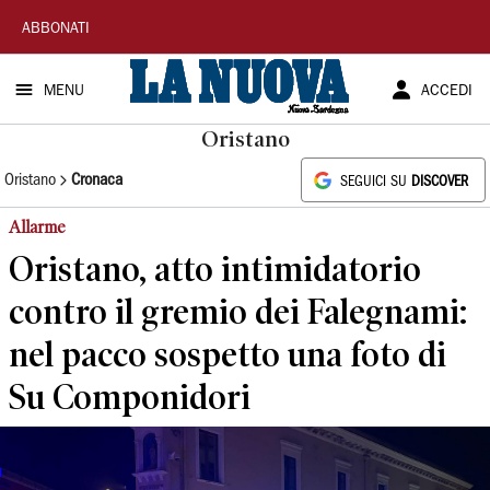
La
ABBONATI
Nuova
MENU
ACCEDI
Sardegna
Oristano
Oristano
Cronaca
SEGUICI SU
DISCOVER
Allarme
Oristano, atto intimidatorio
contro il gremio dei Falegnami:
nel pacco sospetto una foto di
Su Componidori