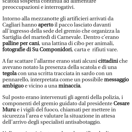
scatola sospetta continua ad alimentare
preoccupazioni e interrogativi.
Intorno alla mezzanotte gli artificieri arrivati da
Cagliari hanno
aperto
il pacco lasciato davanti
all’ingresso della sede del gremio che organizza la
Sartiglia del martedì di Carnevale. Dentro c’erano
palline per cani
, una lattina di cibo per animali,
fotografie di Su Componidori
, carta e rifiuti vare.
A far scattare l’allarme erano stati alcuni
cittadini
che
avevano notato la presenza della scatola e di una
tegola
con una scritta tracciata in sardo con un
pennarello, interpretata come un possibile
messaggio
ambiguo
e vicino a una
minaccia
.
Sul posto erano intervenuti gli agenti della polizia, i
componenti del gremio guidato dal presidente
Cesare
Muru
e i vigili del fuoco, chiamati per mettere in
sicurezza l’area e valutare la situazione in attesa
dell’arrivo degli specialisti antisabotaggio.