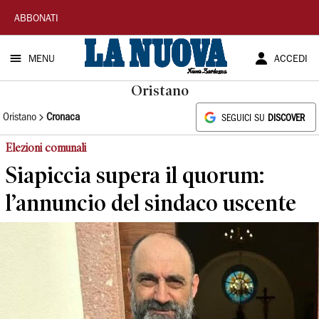
La
ABBONATI
Nuova
MENU
ACCEDI
Sardegna
Oristano
Oristano
Cronaca
SEGUICI SU
DISCOVER
Elezioni comunali
Siapiccia supera il quorum:
l’annuncio del sindaco uscente