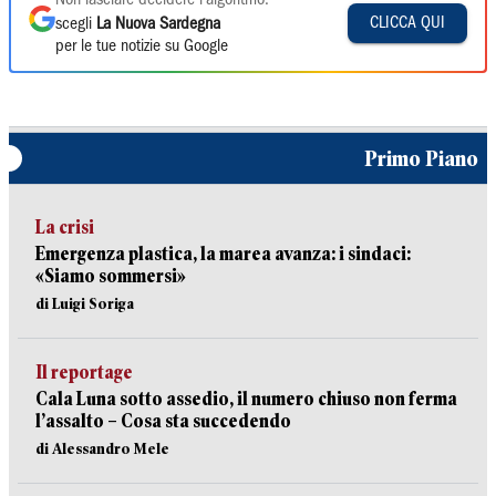
Non lasciare decidere l'algoritmo:
CLICCA QUI
scegli
La Nuova Sardegna
per le tue notizie su Google
Primo Piano
La crisi
Emergenza plastica, la marea avanza: i sindaci:
«Siamo sommersi»
di Luigi Soriga
Il reportage
Cala Luna sotto assedio, il numero chiuso non ferma
l’assalto – Cosa sta succedendo
di Alessandro Mele