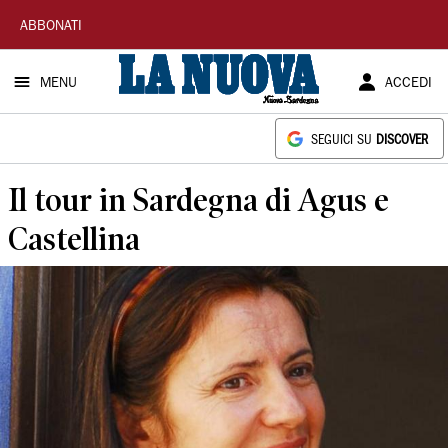
La
ABBONATI
Nuova
MENU
ACCEDI
Sardegna
SEGUICI SU
DISCOVER
Il tour in Sardegna di Agus e
Castellina