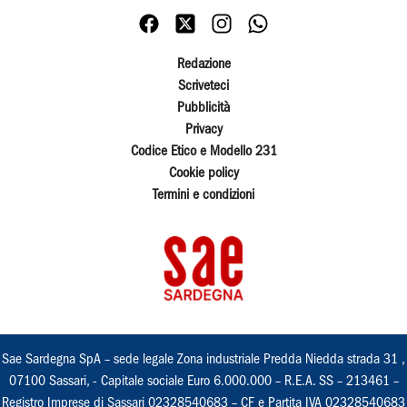
Redazione
Scriveteci
Pubblicità
Privacy
Codice Etico e Modello 231
Cookie policy
Termini e condizioni
Sae Sardegna SpA – sede legale Zona industriale Predda Niedda strada 31 ,
07100 Sassari, - Capitale sociale Euro 6.000.000 – R.E.A. SS – 213461 –
Registro Imprese di Sassari 02328540683 – CF e Partita IVA 02328540683