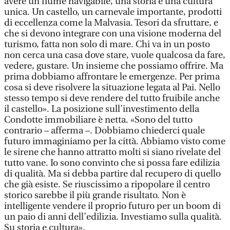
avere un fiume navigabile, una storia e una cultura
unica. Un castello, un carnevale importante, prodotti
di eccellenza come la Malvasia. Tesori da sfruttare, e
che si devono integrare con una visione moderna del
turismo, fatta non solo di mare. Chi va in un posto
non cerca una casa dove stare, vuole qualcosa da fare,
vedere, gustare. Un insieme che possiamo offrire. Ma
prima dobbiamo affrontare le emergenze. Per prima
cosa si deve risolvere la situazione legata al Pai. Nello
stesso tempo si deve rendere del tutto fruibile anche
il castello». La posizione sull’investimento della
Condotte immobiliare è netta. «Sono del tutto
contrario – afferma –. Dobbiamo chiederci quale
futuro immaginiamo per la città. Abbiamo visto come
le sirene che hanno attratto molti si siano rivelate del
tutto vane. Io sono convinto che si possa fare edilizia
di qualità. Ma si debba partire dal recupero di quello
che già esiste. Se riuscissimo a ripopolare il centro
storico sarebbe il più grande risultato. Non è
intelligente vendere il proprio futuro per un boom di
un paio di anni dell’edilizia. Investiamo sulla qualità.
Su storia e cultura».