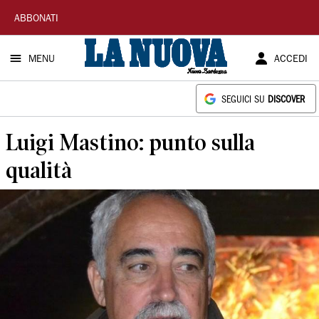
La
ABBONATI
Nuova
MENU
ACCEDI
Sardegna
SEGUICI SU
DISCOVER
Luigi Mastino: punto sulla
qualità