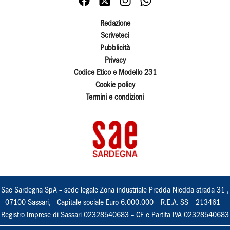
Redazione
Scriveteci
Pubblicità
Privacy
Codice Etico e Modello 231
Cookie policy
Termini e condizioni
Sae Sardegna SpA – sede legale Zona industriale Predda Niedda strada 31 ,
07100 Sassari, - Capitale sociale Euro 6.000.000 – R.E.A. SS – 213461 –
Registro Imprese di Sassari 02328540683 – CF e Partita IVA 02328540683