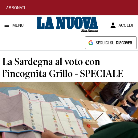
La
ABBONATI
Nuova
MENU
ACCEDI
Sardegna
SEGUICI SU
DISCOVER
La Sardegna al voto con
l’incognita Grillo - SPECIALE