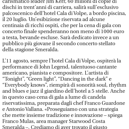
carismatico leader Jim Kerr, 60 milioni di copie di
dischi in trent’anni di carriera, salirà sull’esclusivo
palcoscenico dell’hotel Cala di Volpe, a bordo piscina,
il 20 luglio. Un’esibizione riservata ad alcune
centinaia di ricchi ospiti, che per la cena di gala con
concerto finale spenderanno non meno di 1000 euro
a testa, bevande escluse. Sarà dedicato invece a un
pubblico più giovane il secondo concerto stellato
della stagione Smeralda.
L’11 agosto, sempre l’hotel Cala di Volpe, ospiterà la
performance di John Legend, talentuoso cantante
americano, pianista e compositore. L’artista di
“Tonight”, “Green light”, “Dancing in the dark” e
“Everybody knows”, riempirà di sonorità soul, rhythm
and blues e jazz il giardino dell’hotel a 5 stelle. Anche
in questo caso cena di gala a lume di candela
riservatissima, preparata dagli chef Franco Guardone
e Antonio Vallana. «Proseguiamo con una strategia
che mette insieme tradizione e innovazione – spiega
Franco Mulas, area manager Starwood Costa
Smeralda –. Crediamo di aver trovato il giusto