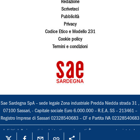
Redazione
Scriveteci
Pubblicità
Privacy
Codice Etico e Modello 231
Cookie policy
Termini e condizioni
Sae Sardegna SpA – sede legale Zona industriale Predda Niedda strada 31 ,
07100 Sassari, - Capitale sociale Euro 6.000.000 – R.E.A. SS – 213461 –
Registro Imprese di Sassari 02328540683 – CF e Partita IVA 02328540683
I diritti delle immagini e dei testi sono riservati. È espressamente vietata la
loro riproduzione con qualsiasi mezzo e l'adattamento totale o parziale.