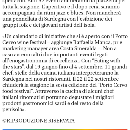
spettacoli. Altri 52 eventi animeranno la piazzetta per
tutta la stagione. L’aperitivo e il dopo cena saranno
accompagnati da ritmi jazz e blues. Non mancherà
una pennellata di Sardegna con l’esibizione dei
gruppi folk e dei giovani artisti dell’isola.
«Un calendario di iniziative che si è aperto con il Porto
Cervo wine festival – aggiunge Raffaella Manca, pr e
marketing manager area Costa Smeralda –. Non a
caso avremo altri due importanti eventi legati
all’enogastronomia di eccellenza. Con “Eating with
the stars”, dal 19 giugno fino al 4 settembre, 11 grandi
chef, stelle della cucina italiana interpreteranno la
Sardegna nei nostri ristoranti. Il 22 il 22 settembre
chiuderà la stagione la sesta edizione del “Porto Cervo
food festival”. Attraverso la cucina di alcuni chef
italiani rinomati si potranno degustare i migliori
prodotti gastronomici sardi e del resto della
penisola».
©RIPRODUZIONE RISERVATA