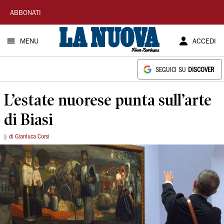
La
ABBONATI
Nuova
MENU
ACCEDI
Sardegna
SEGUICI SU
DISCOVER
L’estate nuorese punta sull’arte
di Biasi
di Gianluca Corsi