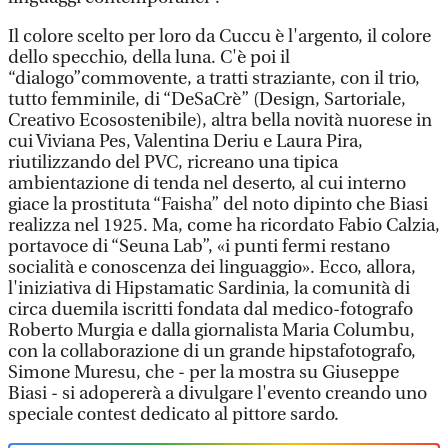
Il colore scelto per loro da Cuccu è l'argento, il colore
dello specchio, della luna. C'è poi il
“dialogo”commovente, a tratti straziante, con il trio,
tutto femminile, di “DeSaCrè” (Design, Sartoriale,
Creativo Ecosostenibile), altra bella novità nuorese in
cui Viviana Pes, Valentina Deriu e Laura Pira,
riutilizzando del PVC, ricreano una tipica
ambientazione di tenda nel deserto, al cui interno
giace la prostituta “Faisha” del noto dipinto che Biasi
realizza nel 1925. Ma, come ha ricordato Fabio Calzia,
portavoce di “Seuna Lab”, «i punti fermi restano
socialità e conoscenza dei linguaggio». Ecco, allora,
l'iniziativa di Hipstamatic Sardinia, la comunità di
circa duemila iscritti fondata dal medico-fotografo
Roberto Murgia e dalla giornalista Maria Columbu,
con la collaborazione di un grande hipstafotografo,
Simone Muresu, che - per la mostra su Giuseppe
Biasi - si adopererà a divulgare l'evento creando uno
speciale contest dedicato al pittore sardo.