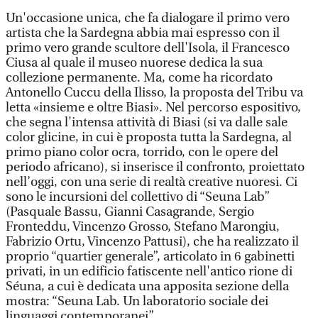
Un'occasione unica, che fa dialogare il primo vero
artista che la Sardegna abbia mai espresso con il
primo vero grande scultore dell'Isola, il Francesco
Ciusa al quale il museo nuorese dedica la sua
collezione permanente. Ma, come ha ricordato
Antonello Cuccu della Ilisso, la proposta del Tribu va
letta «insieme e oltre Biasi». Nel percorso espositivo,
che segna l'intensa attività di Biasi (si va dalle sale
color glicine, in cui è proposta tutta la Sardegna, al
primo piano color ocra, torrido, con le opere del
periodo africano), si inserisce il confronto, proiettato
nell’oggi, con una serie di realtà creative nuoresi. Ci
sono le incursioni del collettivo di “Seuna Lab”
(Pasquale Bassu, Gianni Casagrande, Sergio
Fronteddu, Vincenzo Grosso, Stefano Marongiu,
Fabrizio Ortu, Vincenzo Pattusi), che ha realizzato il
proprio “quartier generale”, articolato in 6 gabinetti
privati, in un edificio fatiscente nell'antico rione di
Séuna, a cui è dedicata una apposita sezione della
mostra: “Seuna Lab. Un laboratorio sociale dei
linguaggi contemporanei”.