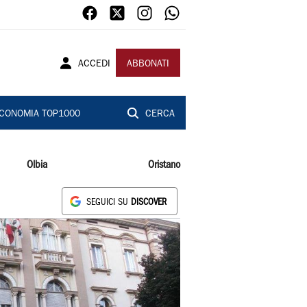
ACCEDI
ABBONATI
CONOMIA TOP1000
CERCA
Olbia
Oristano
SEGUICI SU
DISCOVER