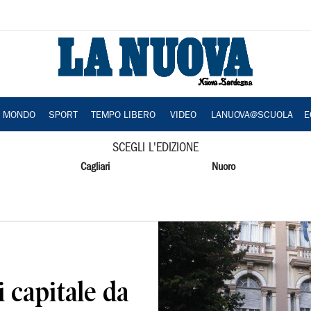
A MONDO
SPORT
TEMPO LIBERO
VIDEO
LANUOVA@SCUOLA
E
SCEGLI L'EDIZIONE
Cagliari
Nuoro
 capitale da