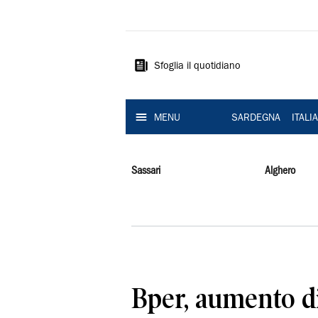
La
Nuova
Sardegna
Sfoglia il quotidiano
MENU
SARDEGNA
ITALI
Sassari
Alghero
Bper, aumento di