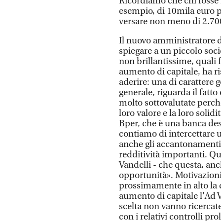
Ricordiamo che chi fosse 
esempio, di 10mila euro p
versare non meno di 2.70
Il nuovo amministratore de
spiegare a un piccolo so
non brillantissime, quali 
aumento di capitale, ha ri
aderire: una di carattere 
generale, riguarda il fatt
molto sottovalutate perché
loro valore e la loro solid
Bper, che è una banca des
contiamo di intercettare 
anche gli accantonamenti, 
redditività importanti. Qu
Vandelli - che questa, anch
opportunità». Motivazion
prossimamente in alto la q
aumento di capitale l'Ad V
scelta non vanno ricercate
con i relativi controlli pr