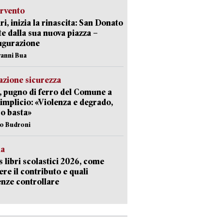
ervento
ri, inizia la rinascita: San Donato
te dalla sua nuova piazza –
ugurazione
vanni Bua
zione sicurezza
, pugno di ferro del Comune a
implicio: «Violenza e degrado,
o basta»
io Budroni
la
 libri scolastici 2026, come
ere il contributo e quali
nze controllare