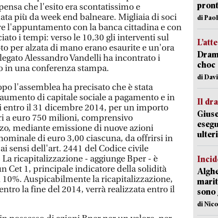
pron
ensa che l'esito era scontatissimo e
ata più da week end balneare. Migliaia di soci
di Pao
re l'appuntamento con la banca cittadina e con
to i tempi: verso le 10,30 gli interventi sul
L’att
oto per alzata di mano erano esaurite e un'ora
Dramm
egato Alessandro Vandelli ha incontrato i
choc 
nto in una conferenza stampa.
di Dav
opo l'assemblea ha precisato che è stata
 aumento di capitale sociale a pagamento e in
Il d
si entro il 31 dicembre 2014, per un importo
Giuse
 a euro 750 milioni, comprensivo
esegu
zzo, mediante emissione di nuove azioni
ulter
nominale di euro 3,00 ciascuna, da offrirsi in
 ai sensi dell'art. 2441 del Codice civile
 La ricapitalizzazione - aggiunge Bper - è
Incid
n Cet 1, principale indicatore della solidità
Alghe
l 10%. Auspicabilmente la ricapitalizzazione,
marit
tro la fine del 2014, verrà realizzata entro il
sono 
di Nic