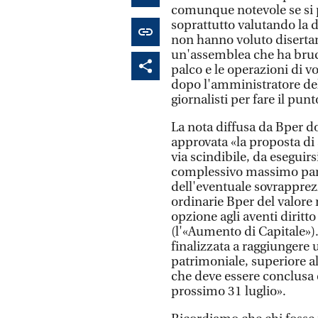
comunque notevole se si p
soprattutto valutando la d
non hanno voluto diserta
un'assemblea che ha brucia
palco e le operazioni di v
dopo l'amministratore del
giornalisti per fare il pu
La nota diffusa da Bper d
approvata «la proposta di
via scindibile, da eseguir
complessivo massimo pari
dell'eventuale sovrappre
ordinarie Bper del valore 
opzione agli aventi diritto
(l'«Aumento di Capitale»).
finalizzata a raggiungere u
patrimoniale, superiore a
che deve essere conclusa en
prossimo 31 luglio».