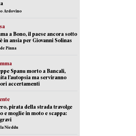
ta
lo Ardovino
esa
a a Bono, il paese ancora sotto
è in ansia per Giovanni Solinas
ide Pinna
ramma
ppe Spanu morto a Bancali,
ita l’autopsia ma serviranno
iori accertamenti
ente
ro, pirata della strada travolge
o e moglie in moto e scappa:
gravi
ola Nieddu