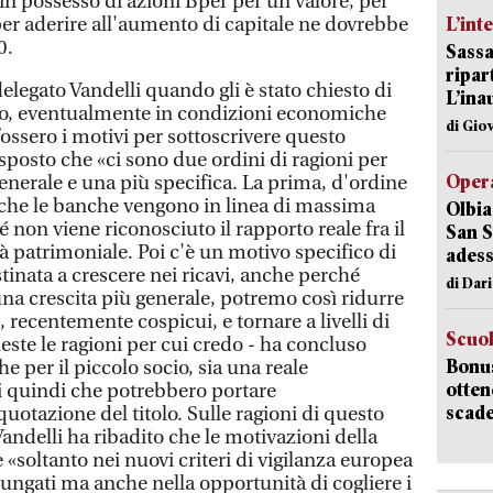
in possesso di azioni Bper per un valore, per
er aderire all'aumento di capitale ne dovrebbe
L’int
0.
Sassa
ripar
legato Vandelli quando gli è stato chiesto di
L’ina
cio, eventualmente in condizioni economiche
di Gio
fossero i motivi per sottoscrivere questo
sposto che «ci sono due ordini di ragioni per
Opera
generale e una più specifica. La prima, d'ordine
o che le banche vengono in linea di massima
Olbia
 non viene riconosciuto il rapporto reale fra il
San S
ità patrimoniale. Poi c'è un motivo specifico di
adess
tinata a crescere nei ricavi, anche perché
di Dar
una crescita più generale, potremo così ridurre
recentemente cospicui, e tornare a livelli di
Scuo
este le ragioni per cui credo - ha concluso
Bonus
e per il piccolo socio, sia una reale
otten
i quindi che potrebbero portare
scade
uotazione del titolo. Sulle ragioni di questo
andelli ha ribadito che le motivazioni della
 «soltanto nei nuovi criteri di vigilanza europea
olungati ma anche nella opportunità di cogliere i