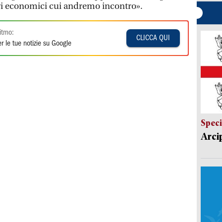
i economici cui andremo incontro».
itmo:
CLICCA QUI
r le tue notizie su Google
Speci
Arci