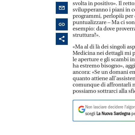
svolta in positivo». Il re
svilupperanno i piani in 
programmi, perlopiù per qu
puntualizzare – Ma ci sono
esempio: da dove proverra
struttura?».
«Ma al di là dei singoli as
Medicina nei dettagli mi p
le aperture e gli scambi int
ha estremo bisogno», aggi
ancora: «Se un domani eme
quanto attiene all’assiste
comunque di affrontarli 
possiamo sottrarci alla sf
Non lasciare decidere l'algor
scegli
La Nuova Sardegna
pe