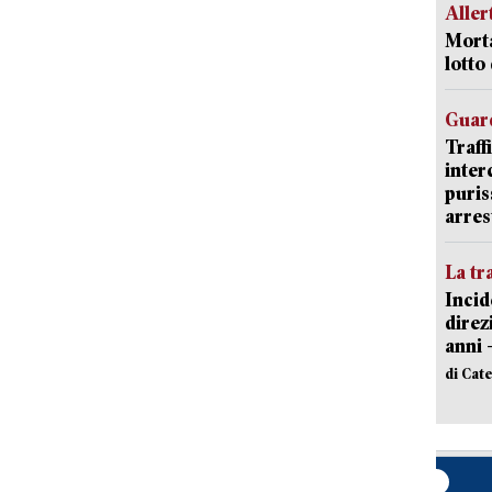
Aller
Morta
lotto
Guard
Traff
inter
puris
arres
La tr
Incid
direz
anni 
di Cat