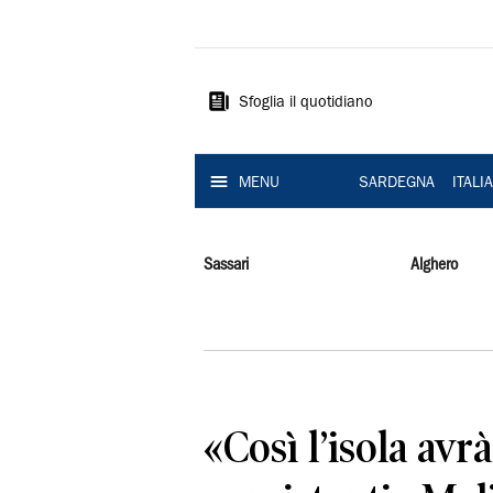
La
Nuova
Sardegna
Sfoglia il quotidiano
MENU
SARDEGNA
ITALI
Sassari
Alghero
«Così l’isola avr