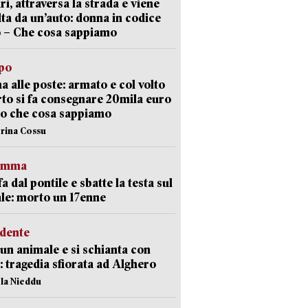
ri, attraversa la strada e viene
lta da un’auto: donna in codice
 – Che cosa sappiamo
lpo
a alle poste: armato e col volto
to si fa consegnare 20mila euro
o che cosa sappiamo
erina Cossu
ramma
fa dal pontile e sbatte la testa sul
le: morto un 17enne
idente
 un animale e si schianta con
o: tragedia sfiorata ad Alghero
ola Nieddu