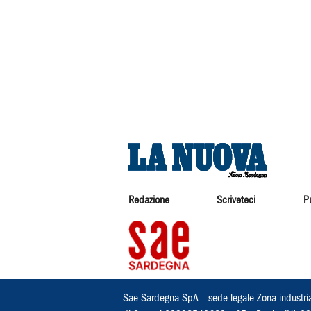
Redazione
Scriveteci
P
Sae Sardegna SpA – sede legale Zona industri