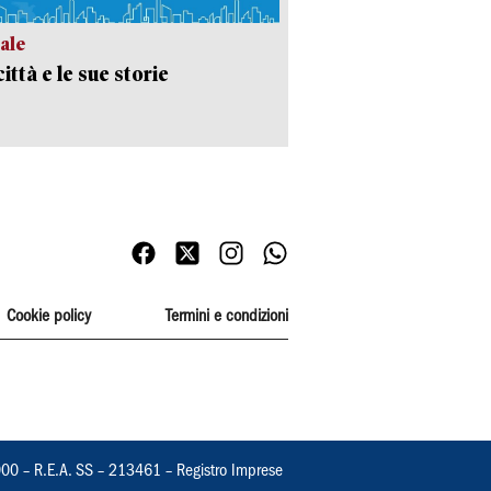
ale
ittà e le sue storie
Cookie policy
Termini e condizioni
000 – R.E.A. SS – 213461 – Registro Imprese