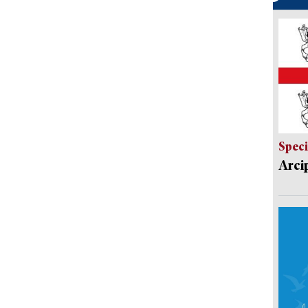
Speci
Arci