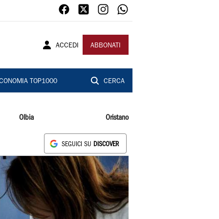
ACCEDI
ABBONATI
CONOMIA TOP1000
CERCA
Olbia
Oristano
SEGUICI SU
DISCOVER