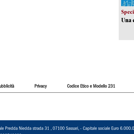
Speci
Una c
ubblicità
Privacy
Codice Etico e Modello 231
ale Predda Niedda strada 31 , 07100 Sassari, - Capitale sociale Euro 6.000.