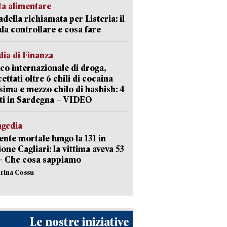
ta alimentare
della richiamata per Listeria: il
 da controllare e cosa fare
ia di Finanza
ico internazionale di droga,
cettati oltre 6 chili di cocaina
sima e mezzo chilo di hashish: 4
ti in Sardegna – VIDEO
agedia
ente mortale lungo la 131 in
ione Cagliari: la vittima aveva 53
– Che cosa sappiamo
erina Cossu
Le nostre iniziative