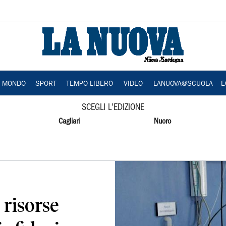
A MONDO
SPORT
TEMPO LIBERO
VIDEO
LANUOVA@SCUOLA
E
SCEGLI L'EDIZIONE
Cagliari
Nuoro
à risorse