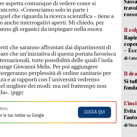
Sassa
ttore aspetta comunque di vedere come si
travo
concreto. «Conosciamo solo in parte i
rosso
el che riguarda la ricerca scientifica – tiene a
 anche interrogativi aperti. Mi chiedo, per
nno gli organici da impiegare nella nuova
Il co
Rapin
coper
petti che saranno affrontati dai dipartimenti di
– Ecc
are che un’iniziativa di questa portata favorisca
di Cat
ernazionali, tutte possibilità delle quali l’isola
unge Giovanni Melis. Per poi aggiungere
rgeranno perplessità di ordine sanitario per
Il d
nza e ai rapporti con l’università vedremo
Si tuf
nel migliore dei modi: ma nel frattempo non
fonda
ida». (pgp)
L’inc
itmo:
Evita
CLICCA QUI
r le tue notizie su Google
l’aut
di Nic