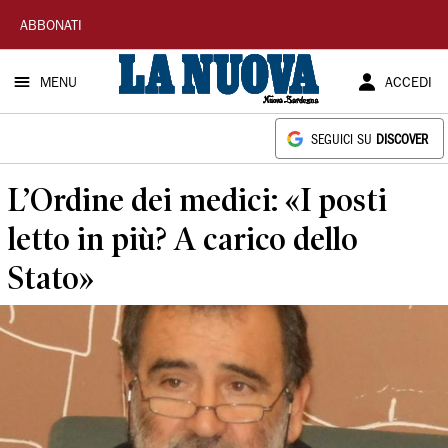
La
ABBONATI
Nuova
MENU
ACCEDI
Sardegna
SEGUICI SU
DISCOVER
L’Ordine dei medici: «I posti
letto in più? A carico dello
Stato»